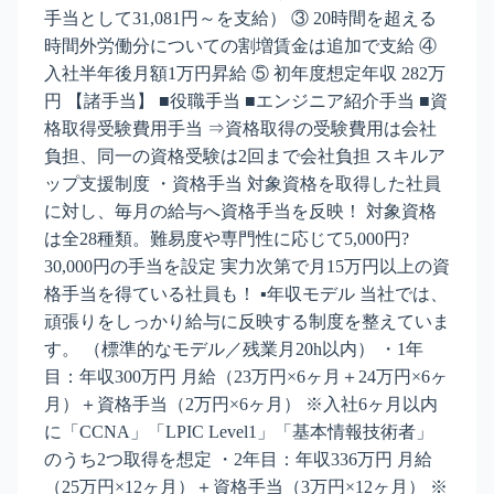
手当として31,081円～を支給） ③ 20時間を超える
時間外労働分についての割増賃金は追加で支給 ④
入社半年後月額1万円昇給 ⑤ 初年度想定年収 282万
円 【諸手当】 ■役職手当 ■エンジニア紹介手当 ■資
格取得受験費用手当 ⇒資格取得の受験費用は会社
負担、同一の資格受験は2回まで会社負担 スキルア
ップ支援制度 ・資格手当 対象資格を取得した社員
に対し、毎月の給与へ資格手当を反映！ 対象資格
は全28種類。難易度や専門性に応じて5,000円?
30,000円の手当を設定 実力次第で月15万円以上の資
格手当を得ている社員も！ ▪️年収モデル 当社では、
頑張りをしっかり給与に反映する制度を整えていま
す。 （標準的なモデル／残業月20h以内） ・1年
目：年収300万円 月給（23万円×6ヶ月＋24万円×6ヶ
月）＋資格手当（2万円×6ヶ月） ※入社6ヶ月以内
に「CCNA」「LPIC Level1」「基本情報技術者」
のうち2つ取得を想定 ・2年目：年収336万円 月給
（25万円×12ヶ月）＋資格手当（3万円×12ヶ月） ※