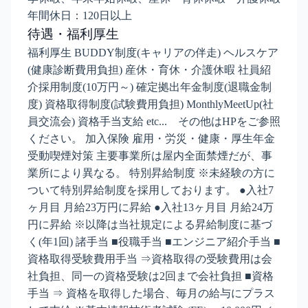
年間休日：120日以上
待遇・福利厚生
福利厚生 BUDDY制度(キャリアの伴走) ヘルスケア
(健康診断費用負担) 産休・育休・介護休暇 社員紹
介採用制度(10万円～) 確定拠出年金制度(退職金制
度) 資格取得制度(試験費用負担) MonthlyMeetUp(社
員交流会) 資格手当支給 etc... その他はHPをご参照
ください。 加入保険 雇用・労災・健康・厚生年金
受動喫煙対策 主要事業所は屋内全面禁煙だが、事
業所により異なる。 特別昇給制度 ※未経験の方に
ついて特別昇給制度を採用しております。 ●入社7
ヶ月目 月給23万円に昇給 ●入社13ヶ月目 月給24万
円に昇給 ※以降は当社規定による昇給制度に基づ
く(年1回) 諸手当 ■役職手当 ■エンジニア紹介手当 ■
資格取得受験費用手当 ⇒資格取得の受験費用は会
社負担、同一の資格受験は2回まで会社負担 ■資格
手当 ⇒ 資格を取得した場合、毎月の給与にプラス