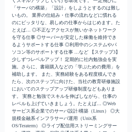
くスキルアップしていける環境です。 一足飛びに
「サーバの構築」「設計」をしようとするのは難し
いもの。 業界の仕組み・仕事の流れなどに慣れる
のにピッタリな、易しめの仕事からはじめます。た
とえば… ◎不正なアクセスが無いかネットワーク
を守る仕事 ◎サーバーが安定した稼働を維持でき
るようサポートする仕事 ◎利用中のシステムやパ
ソコン等のサポートする仕事 …など 【ステップ3】
少しずつレベルアップ！ 定期的に社内勉強会を実
施。さらに、書籍購入などの「学ぶための費用」を
補助します。 また、実務経験をある程度積んでき
たら、次のステップに向けた、当社の教育研修施設
においてのステップアップ研修制度などもありま
す。 実務と勉強でスキルを伸ばしながら、仕事の
レベルも上げていきましょう。たとえば… ◎Web
サービス系企業でのサーバ設計/構築（Linux） ◎大
規模金融系インフラサーバ運用（Unix系
OS/Teraterm） ◎ライブ配信用ストリーミングサー