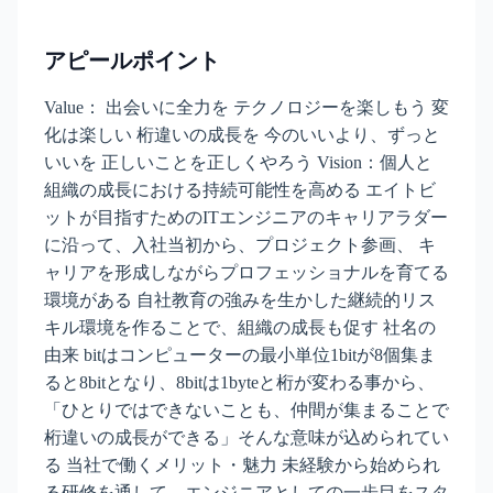
アピールポイント
Value： 出会いに全力を テクノロジーを楽しもう 変
化は楽しい 桁違いの成長を 今のいいより、ずっと
いいを 正しいことを正しくやろう Vision：個人と
組織の成長における持続可能性を高める エイトビ
ットが目指すためのITエンジニアのキャリアラダー
に沿って、入社当初から、プロジェクト参画、 キ
ャリアを形成しながらプロフェッショナルを育てる
環境がある 自社教育の強みを生かした継続的リス
キル環境を作ることで、組織の成長も促す 社名の
由来 bitはコンピューターの最小単位1bitが8個集ま
ると8bitとなり、8bitは1byteと桁が変わる事から、
「ひとりではできないことも、仲間が集まることで
桁違いの成長ができる」そんな意味が込められてい
る 当社で働くメリット・魅力 未経験から始められ
る研修を通して、エンジニアとしての一歩目をスタ