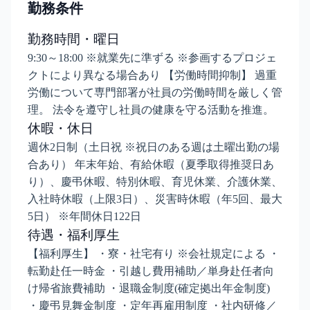
勤務条件
勤務時間・曜日
9:30～18:00 ※就業先に準ずる ※参画するプロジェ
クトにより異なる場合あり 【労働時間抑制】 過重
労働について専門部署が社員の労働時間を厳しく管
理。 法令を遵守し社員の健康を守る活動を推進。
休暇・休日
週休2日制（土日祝 ※祝日のある週は土曜出勤の場
合あり） 年末年始、有給休暇（夏季取得推奨日あ
り）、慶弔休暇、特別休暇、育児休業、介護休業、
入社時休暇（上限3日）、災害時休暇（年5回、最大
5日） ※年間休日122日
待遇・福利厚生
【福利厚生】 ・寮・社宅有り ※会社規定による ・
転勤赴任一時金 ・引越し費用補助／単身赴任者向
け帰省旅費補助 ・退職金制度(確定拠出年金制度)
・慶弔見舞金制度 ・定年再雇用制度 ・社内研修／