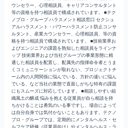
ウンセラー、心理相談員、キャリアコンサルタント
等の資格を持つ相談員で構成されています。 ■テク
ノプロ・グループ ハラスメント相談窓口 セクシュ
アルハラスメント・パワーハラスメント防止コンサ
ルタント、産業カウンセラー、心理相談員、等の資
格を持つ相談員で構成されています。 ■技術業界お
よびエンジニアの課題を熟知した相談員をラインナ
ップ 技術業界および当社グループの事業形態に精
通した相談員を配置し、配属先の指揮命令者とうま
くコミュニケーションが取れない、プロジェクトチ
ーム内の人間関係に悩んでいる、方針の違いに悩ん
でいる、など当社の業態で直面しがちな特有の課題
にもスムーズに対応しています。 ■相談しやすい組
織風土の醸成 悩みを抱える従業員が自ら相談を持
ちかけることは勇気のいる事ですし、場合によって
は自分自身では気付かないこともあります。テクノ
プロ・グループでは、定期的にメンタルヘルス・セ
ルフケア研修（従業員向け）やメンタルヘルス・ラ