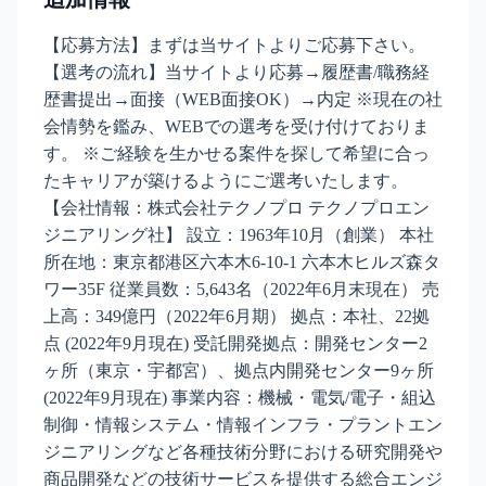
【応募方法】まずは当サイトよりご応募下さい。
【選考の流れ】当サイトより応募→履歴書/職務経
歴書提出→面接（WEB面接OK）→内定 ※現在の社
会情勢を鑑み、WEBでの選考を受け付けておりま
す。 ※ご経験を生かせる案件を探して希望に合っ
たキャリアが築けるようにご選考いたします。
【会社情報：株式会社テクノプロ テクノプロエン
ジニアリング社】 設立：1963年10月（創業） 本社
所在地：東京都港区六本木6-10-1 六本木ヒルズ森タ
ワー35F 従業員数：5,643名（2022年6月末現在） 売
上高：349億円（2022年6月期） 拠点：本社、22拠
点 (2022年9月現在) 受託開発拠点：開発センター2
ヶ所（東京・宇都宮）、拠点内開発センター9ヶ所
(2022年9月現在) 事業内容：機械・電気/電子・組込
制御・情報システム・情報インフラ・プラントエン
ジニアリングなど各種技術分野における研究開発や
商品開発などの技術サービスを提供する総合エンジ