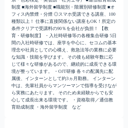
制度 ■海外留学制度 ■職能別・階層別研修制度 ■オ
フィス内禁煙・分煙 ◎スマホ受講できる講座、100
種類以上！ 仕事に直接関係ない講座もOK！所定の
条件クリアで受講料の90％を会社が負担！ 【教
育・研修制度】 ・入社時研修等の各種集合研修 5日
間の入社時研修では、座学を中心に、セコムの基本
理念や社員としての心構え、救急法等の業務に必要
な知識・技能を学びます。 その後も経験年数に応
じて様々な研修があるので、継続的に成長できる環
境が整っています。 ・OJT研修 各々の配属先に配
属後、インターンとして約3ヵ月勤務。 インターン
中は、先輩社員からマンツーマンで指導を受けなが
ら実務にあたります。 そのため未経験からでも安
心して成長出来る環境です。 ・資格取得／通信教
育助成制度 ・海外留学制度 など