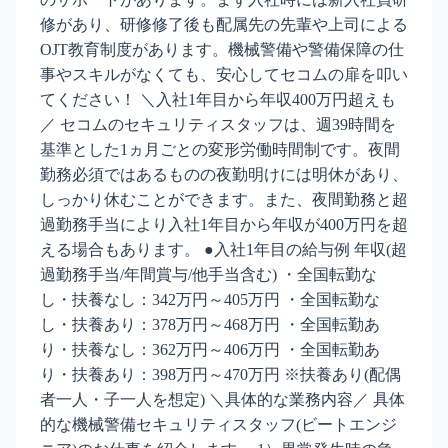
修があり、研修修了後も配属先の先輩や上司による
OJT教育制度があります。機械警備や警備保障の仕
事やスキルがなくても、安心してセコムの扉を叩い
てください！ ＼入社1年目から年収400万円超えも
／ セコムのセキュリティスタッフは、週39時間を
基準とした1ヵ月ごとの変形労働時間制です。夜間
勤務必須ではあるものの夜勤明けには明休があり、
しっかり休むことができます。また、夜間勤務と超
過勤務手当により入社1年目から年収が400万円を超
える場合もあります。 ●入社1年目の給与例 年収(超
過勤務手当/年間賞与/他手当含む) ・全国転勤な
し・扶養なし：342万円～405万円 ・全国転勤な
し・扶養あり：378万円～468万円 ・全国転勤あ
り・扶養なし：362万円～406万円 ・全国転勤あ
り・扶養あり：398万円～470万円 ※扶養あり(配偶
者一人・子一人を想定) ＼具体的な業務内容／ 具体
的な機械警備セキュリティスタッフ(ビートエンジ