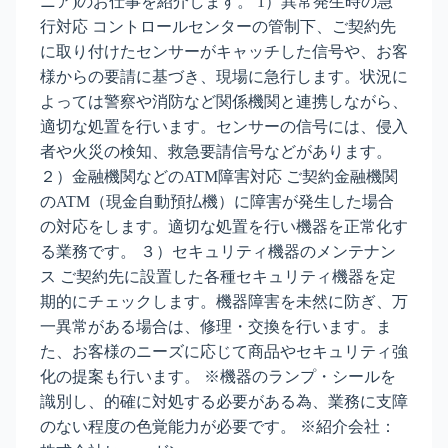
ニア)のお仕事を紹介します。 1）異常発生時の急
行対応 コントロールセンターの管制下、ご契約先
に取り付けたセンサーがキャッチした信号や、お客
様からの要請に基づき、現場に急行します。状況に
よっては警察や消防など関係機関と連携しながら、
適切な処置を行います。センサーの信号には、侵入
者や火災の検知、救急要請信号などがあります。
２）金融機関などのATM障害対応 ご契約金融機関
のATM（現金自動預払機）に障害が発生した場合
の対応をします。適切な処置を行い機器を正常化す
る業務です。 ３）セキュリティ機器のメンテナン
ス ご契約先に設置した各種セキュリティ機器を定
期的にチェックします。機器障害を未然に防ぎ、万
一異常がある場合は、修理・交換を行います。ま
た、お客様のニーズに応じて商品やセキュリティ強
化の提案も行います。 ※機器のランプ・シールを
識別し、的確に対処する必要がある為、業務に支障
のない程度の色覚能力が必要です。 ※紹介会社：