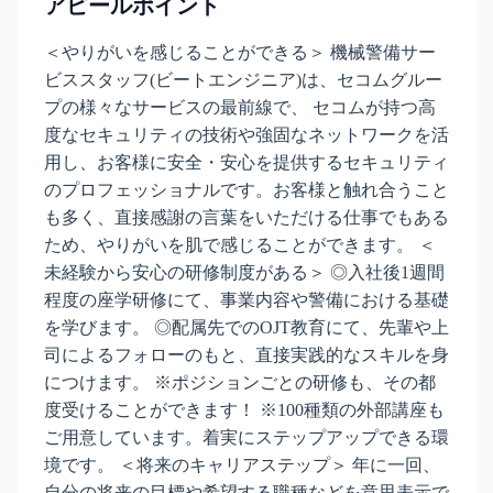
アピールポイント
＜やりがいを感じることができる＞ 機械警備サー
ビススタッフ(ビートエンジニア)は、セコムグルー
プの様々なサービスの最前線で、 セコムが持つ高
度なセキュリティの技術や強固なネットワークを活
用し、お客様に安全・安心を提供するセキュリティ
のプロフェッショナルです。お客様と触れ合うこと
も多く、直接感謝の言葉をいただける仕事でもある
ため、やりがいを肌で感じることができます。 ＜
未経験から安心の研修制度がある＞ ◎入社後1週間
程度の座学研修にて、事業内容や警備における基礎
を学びます。 ◎配属先でのOJT教育にて、先輩や上
司によるフォローのもと、直接実践的なスキルを身
につけます。 ※ポジションごとの研修も、その都
度受けることができます！ ※100種類の外部講座も
ご用意しています。着実にステップアップできる環
境です。 ＜将来のキャリアステップ＞ 年に一回、
自分の将来の目標や希望する職種などを意思表示で