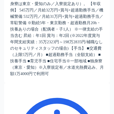
身寮は東京・愛知のみ／入寮規定あり）。 【年収
例】 545万円／月給32万円+賞与+超過勤務手当／機
械警備 532万円／月給31万円+賞与+超過勤務手当／
常駐警備 ※勤続5年・東京勤務・超過勤務月20h・
扶養ありの場合（配偶者・子1人） ※一律支給の手
当含む 昇給：年1回 賞与：年2回 (※2022年度賞与
年間支給実績：35万2323円～198万2835円/補職なし
のセキュリティスタッフの場合) 【手当】 ■交通費
（上限5万円／月） ■超過勤務手当（全額支給） ■
扶養手当 ■育児手当 ■住宅手当※一部地域 ■独身寮
（東京・愛知）※入寮規定有／水道光熱費込み、月
額1万4000円で利用可