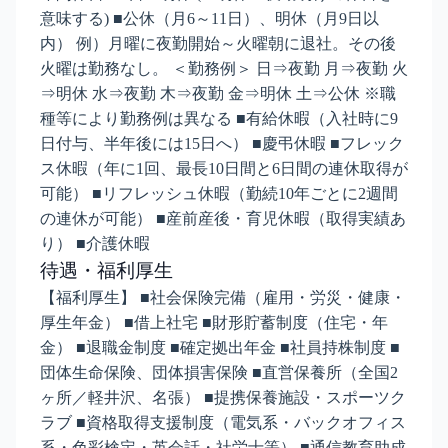
意味する) ■公休（月6～11日）、明休（月9日以
内） 例）月曜に夜勤開始～火曜朝に退社。その後
火曜は勤務なし。 ＜勤務例＞ 日⇒夜勤 月⇒夜勤 火
⇒明休 水⇒夜勤 木⇒夜勤 金⇒明休 土⇒公休 ※職
種等により勤務例は異なる ■有給休暇（入社時に9
日付与、半年後には15日へ） ■慶弔休暇 ■フレック
ス休暇（年に1回、最長10日間と6日間の連休取得が
可能） ■リフレッシュ休暇（勤続10年ごとに2週間
の連休が可能） ■産前産後・育児休暇（取得実績あ
り） ■介護休暇
待遇・福利厚生
【福利厚生】 ■社会保険完備（雇用・労災・健康・
厚生年金） ■借上社宅 ■財形貯蓄制度（住宅・年
金） ■退職金制度 ■確定拠出年金 ■社員持株制度 ■
団体生命保険、団体損害保険 ■直営保養所（全国2
ヶ所／軽井沢、名張） ■提携保養施設・スポーツク
ラブ ■資格取得支援制度（電気系・バックオフィス
系・色彩検定・英会話・社労士等） ■通信教育助成