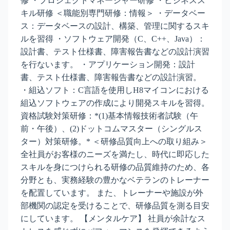
修 ・プロジェクトマネージャー研修 ・ビジネスス
キル研修 ＜職能別専門研修：情報＞ ・データベー
ス：データベースの設計、構築、管理に関するスキ
ルを習得 ・ソフトウェア開発（C、C++、Java）：
設計書、テスト仕様書、障害報告書などの設計演習
を行ないます。 ・アプリケーション開発：設計
書、テスト仕様書、障害報告書などの設計演習。
・組込ソフト：C言語を使用しH8マイコンにおける
組込ソフトウェアの作成により開発スキルを習得。
資格試験対策研修：*(1)基本情報技術者試験（午
前・午後）、(2)ドットコムマスター（シングルス
ター）対策研修。* ＜研修品質向上への取り組み＞
全社員がお客様のニーズを満たし、時代に即応した
スキルを身につけられる研修の品質維持のため、各
分野とも、実務経験の豊かなベテランのトレーナー
を配置しています。 また、トレーナーや施設が外
部機関の認定を受けることで、研修品質を測る目安
にしています。 【メンタルケア】 社員が余計なス