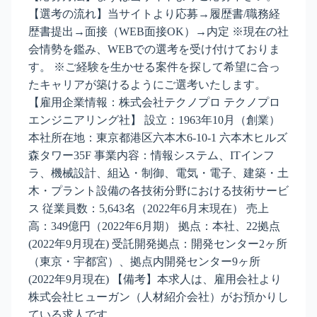
【選考の流れ】当サイトより応募→履歴書/職務経
歴書提出→面接（WEB面接OK）→内定 ※現在の社
会情勢を鑑み、WEBでの選考を受け付けておりま
す。 ※ご経験を生かせる案件を探して希望に合っ
たキャリアが築けるようにご選考いたします。
【雇用企業情報：株式会社テクノプロ テクノプロ
エンジニアリング社】 設立：1963年10月（創業）
本社所在地：東京都港区六本木6-10-1 六本木ヒルズ
森タワー35F 事業内容：情報システム、ITインフ
ラ、機械設計、組込・制御、電気・電子、建築・土
木・プラント設備の各技術分野における技術サービ
ス 従業員数：5,643名（2022年6月末現在） 売上
高：349億円（2022年6月期） 拠点：本社、22拠点
(2022年9月現在) 受託開発拠点：開発センター2ヶ所
（東京・宇都宮）、拠点内開発センター9ヶ所
(2022年9月現在) 【備考】本求人は、雇用会社より
株式会社ヒューガン（人材紹介会社）がお預かりし
ている求人です。