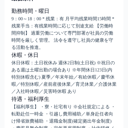
勤務時間・曜日
9：00～18：00 * 残業：有 月平均残業時間15時間 *
残業手当：有残業時間に応じて別途支給 【労働時
間抑制】 過重労働について専門部署が社員の労働
時間を厳しく管理。 法令を遵守し社員の健康を守
る活動を推進。
休暇・休日
休日休暇：土日祝休み 週休2日制(土日祝) ※祝日の
ある週は土曜出勤の場合あり ※年間休日123日(内
特別休暇含む) 夏季／年末年始／有給休暇／慶弔休
暇／特別休暇／産前産後休業／育児休業／介護休業
／入社時休暇／災害時休暇 あり
待遇・福利厚生
【福利厚生】 ・寮・社宅有り ※会社規定による ・
転勤赴任一時金 ・引越し費用補助／単身赴任者向
け帰省旅費補助 ・退職金制度(確定拠出年金制度)