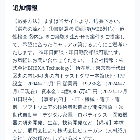
追加情報
【応募方法】 まずは当サイトよりご応募下さい。
【選考の流れ】 ①書類選考 ②面接(WEB対応)・適
性検査 ③内定 ※ご経験を生かせる案件をご提案し
て、希望に合ったキャリアが築けるようにご選考い
たします。 ※即日面談・即日勤務相談可能です。
お気軽にお問い合わせください。 【会社情報：株
式会社BREXA Technology】 所在地：東京都千代田
区丸の内1-8-3 丸の内トラストタワー本館16F・17F
設立：2004年 12月1日 従業員：19,236名 （2024年7
月1日現在） 資本金：4億8,365万4千円（2022年12月
31日現在） 【事業内容】 ・IT・機械・電子・電
機・ソフトウェアの技術者派遣及び開発請負 ・次
世代自動車・デジタル家電・ロボティクス・医療機
器の研究開発、生産、技術開発など 【備考】本求
人は、雇用会社より株式会社ヒューガン（人材紹介
会社）がお預かりしている求人です。