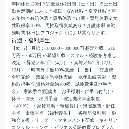
年間休日120日 * 完全週休2日制（土・日）※土日出
勤も定期的にあり * 祝日・GW休暇 * 夏季休暇 * 年
末年始 * 有給休暇 * 慶弔休暇 * 出産・育児休暇※女
性取得率100%、男性取得実績あり * 介護休暇 ※勤
務時間/休日はプロジェクトにより異なります。
待遇・福利厚生
【給与】 月給：180,000～300,000円 想定年収：216
万円～350万円 ※希望年収・スキル・経験を考慮し
決定 ・昇給／年1回（4月） ・賞与／年2回（7月、
12月） ・時間外手当100%支給 【手当】 ・交通費
全額支給 ・残業手当別途支給 ・永年勤続表彰 ・資
格取得手当(資格対象約100種、試験費用及び手当
金) ・家族手当(配偶者、お子様別々に手当付与) ・
休日・深夜・出張手当 ・確定拠出年金制度
（401K） ・家賃補助・転居費用・帰省旅費・赴任
手当・出張手当 【福利厚生】 ・各種研修利用 ・勉
強会支援・リーダー・マネジメント研修・キャリア
コンサルティング ・ビジネス英語教育プログラム