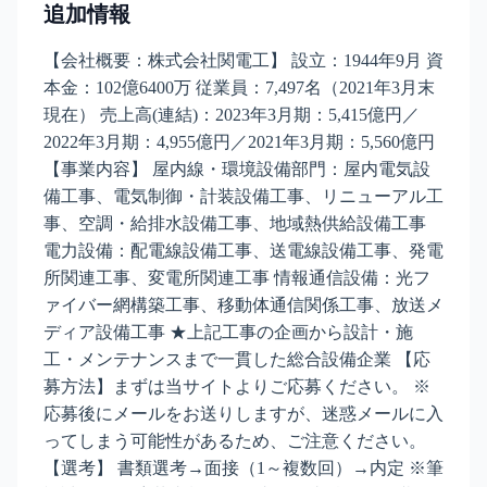
追加情報
【会社概要：株式会社関電工】 設立：1944年9月 資
本金：102億6400万 従業員：7,497名（2021年3月末
現在） 売上高(連結)：2023年3月期：5,415億円／
2022年3月期：4,955億円／2021年3月期：5,560億円
【事業内容】 屋内線・環境設備部門：屋内電気設
備工事、電気制御・計装設備工事、リニューアル工
事、空調・給排水設備工事、地域熱供給設備工事
電力設備：配電線設備工事、送電線設備工事、発電
所関連工事、変電所関連工事 情報通信設備：光フ
ァイバー網構築工事、移動体通信関係工事、放送メ
ディア設備工事 ★上記工事の企画から設計・施
工・メンテナンスまで一貫した総合設備企業 【応
募方法】まずは当サイトよりご応募ください。 ※
応募後にメールをお送りしますが、迷惑メールに入
ってしまう可能性があるため、ご注意ください。
【選考】 書類選考→面接（1～複数回）→内定 ※筆