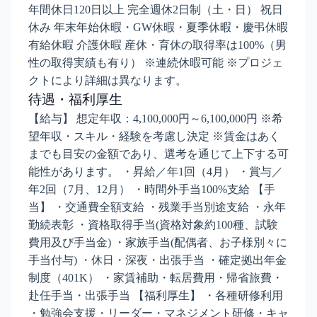
年間休日120日以上 完全週休2日制（土・日） 祝日
休み 年末年始休暇・GW休暇・夏季休暇・慶弔休暇
有給休暇 介護休暇 産休・育休の取得率は100%（男
性の取得実績も有り） ※連続休暇可能 ※プロジェ
クトにより詳細は異なります。
待遇・福利厚生
【給与】 想定年収：4,100,000円～6,100,000円 ※希
望年収・スキル・経験を考慮し決定 ※賃金はあく
までも目安の金額であり、選考を通じて上下する可
能性があります。 ・昇給／年1回（4月） ・賞与／
年2回（7月、12月） ・時間外手当100%支給 【手
当】 ・交通費全額支給 ・残業手当別途支給 ・永年
勤続表彰 ・資格取得手当(資格対象約100種、試験
費用及び手当金) ・家族手当(配偶者、お子様別々に
手当付与) ・休日・深夜・出張手当 ・確定拠出年金
制度（401K） ・家賃補助・転居費用・帰省旅費・
赴任手当・出張手当 【福利厚生】 ・各種研修利用
・勉強会支援・リーダー・マネジメント研修・キャ