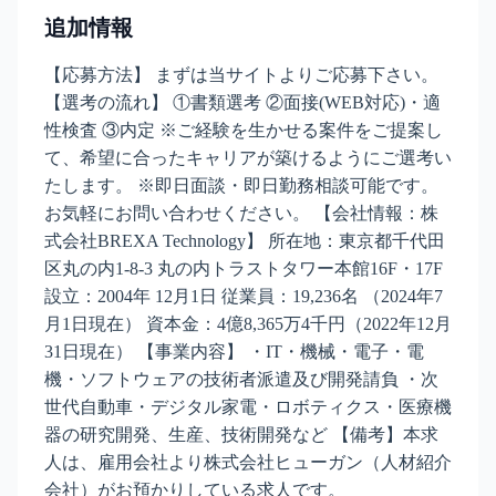
追加情報
【応募方法】 まずは当サイトよりご応募下さい。
【選考の流れ】 ①書類選考 ②面接(WEB対応)・適
性検査 ③内定 ※ご経験を生かせる案件をご提案し
て、希望に合ったキャリアが築けるようにご選考い
たします。 ※即日面談・即日勤務相談可能です。
お気軽にお問い合わせください。 【会社情報：株
式会社BREXA Technology】 所在地：東京都千代田
区丸の内1-8-3 丸の内トラストタワー本館16F・17F
設立：2004年 12月1日 従業員：19,236名 （2024年7
月1日現在） 資本金：4億8,365万4千円（2022年12月
31日現在） 【事業内容】 ・IT・機械・電子・電
機・ソフトウェアの技術者派遣及び開発請負 ・次
世代自動車・デジタル家電・ロボティクス・医療機
器の研究開発、生産、技術開発など 【備考】本求
人は、雇用会社より株式会社ヒューガン（人材紹介
会社）がお預かりしている求人です。