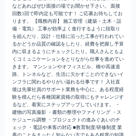
などあればぜひ面接の場でお聞かせ下さい。 面接
回数1回で即内定も可能です！ ご応募お待ちしてお
ります。 【職務内容】 施工管理（建築・土木・設
備・電気） 工事が効率よく進行するように段取り
を組んだり、設計・仕様に沿った工事が行われてい
るかどうか品質の確認をしたり、経費を把握し予算
内に収まるようにチェックしたり。職人さんともよ
くコミュニケーションをとりながら仕事を進めてい
きます。 マンションやオフィスビル、橋や高速道
路、トンネルなど、生活に欠かすことのできないイ
ンフラに関わるやりがい溢れる仕事です！ 入社直
後は先輩社員のサポート業務を中心に、ある程度経
験を積んだら各種国家資格の取得にもチャレンジす
るなど、着実にステップアップしていけます。 ・
建物の写真撮影 ・書類の整理やファイリング ・ス
ケジュール調整 ・プロジェクトの進みぐあいのチ
ェック ・電話や来客の対応 ■教育制度/研修制度 業
界のことをまったく知らない方でもある程度の知識