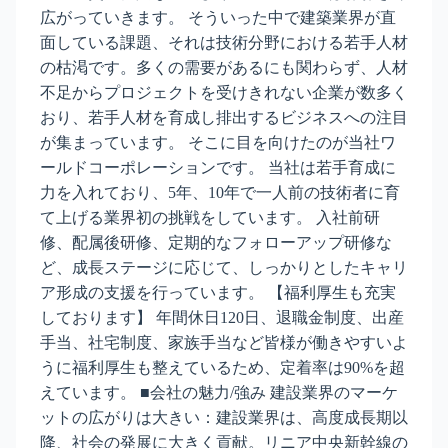
広がっていきます。 そういった中で建築業界が直
面している課題、それは技術分野における若手人材
の枯渇です。多くの需要があるにも関わらず、人材
不足からプロジェクトを受けきれない企業が数多く
おり、若手人材を育成し排出するビジネスへの注目
が集まっています。 そこに目を向けたのが当社ワ
ールドコーポレーションです。 当社は若手育成に
力を入れており、5年、10年で一人前の技術者に育
て上げる業界初の挑戦をしています。 入社前研
修、配属後研修、定期的なフォローアップ研修な
ど、成長ステージに応じて、しっかりとしたキャリ
ア形成の支援を行っています。 【福利厚生も充実
しております】 年間休日120日、退職金制度、出産
手当、社宅制度、家族手当など皆様が働きやすいよ
うに福利厚生も整えているため、定着率は90%を超
えています。 ■会社の魅力/強み 建設業界のマーケ
ットの広がりは大きい：建設業界は、高度成長期以
降、社会の発展に大きく貢献。リニア中央新幹線の