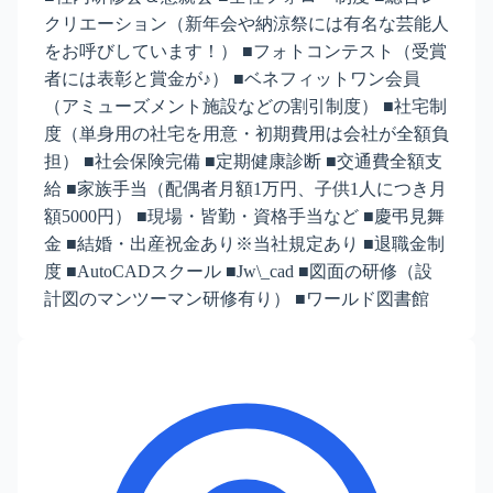
クリエーション（新年会や納涼祭には有名な芸能人
をお呼びしています！） ■フォトコンテスト（受賞
者には表彰と賞金が♪） ■ベネフィットワン会員
（アミューズメント施設などの割引制度） ■社宅制
度（単身用の社宅を用意・初期費用は会社が全額負
担） ■社会保険完備 ■定期健康診断 ■交通費全額支
給 ■家族手当（配偶者月額1万円、子供1人につき月
額5000円） ■現場・皆勤・資格手当など ■慶弔見舞
金 ■結婚・出産祝金あり※当社規定あり ■退職金制
度 ■AutoCADスクール ■Jw\_cad ■図面の研修（設
計図のマンツーマン研修有り） ■ワールド図書館