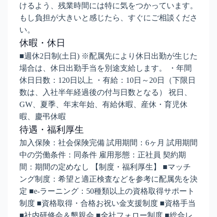
けるよう、残業時間には特に気をつかっています。
もし負担が大きいと感じたら、すぐにご相談くださ
い。
休暇・休日
■週休2日制(土日) ※配属先により休日出勤が生じた
場合は、休日出勤手当を別途支給します。 ・年間
休日日数：120日以上 ・有給：10日～20日（下限日
数は、入社半年経過後の付与日数となる） 祝日、
GW、夏季、年末年始、有給休暇、産休・育児休
暇、慶弔休暇
待遇・福利厚生
加入保険：社会保険完備 試用期間：6ヶ月 試用期間
中の労働条件：同条件 雇用形態：正社員 契約期
間：期間の定めなし 【制度・福利厚生】 ■マッチ
ング制度：希望と適正検査などを参考に配属先を決
定 ■e-ラーニング：50種類以上の資格取得サポート
制度 ■資格取得・合格お祝い金支援制度 ■資格手当
■社内研修会＆懇親会 ■全社フォロー制度 ■総合レ