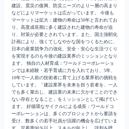
建設、震災の復興、防災ニーズのより一層の高まり
などによりマーケットは広がっています。 今後も
マーケットは拡大：建物の寿命は50年と言われてお
り、高度成長期に多く建設された建物の寿命が迫
り、対策が必要とされています。また、国土強靭化
計画により、強くてしなやかな国をつくるために、
日本の産業競争力の強化、安全・安心な生活づくり
を実現するのも今後の建設業界のミッションとなり
ます。 独自の人材育成：ワールドコーポレーショ
ンでは未経験・若手育成に力を入れており、5年、
10年で一人前の技術者に育て上げる業界初の挑戦を
しています。「建設業界を未来を担う若者を、一人
でも多く輩出し、建設業の未来に欠かすことのでき
ない存在となること」をミッションとして掲げてい
ます。 好循環なサイクルによる成長：ワールドコ
ーポレーションは、多くのプロジェクトから要請を
受け、数多くの若手社員が活躍の機会を広げていま
す。定着率90％以上。スキルが向上し、評判を呼