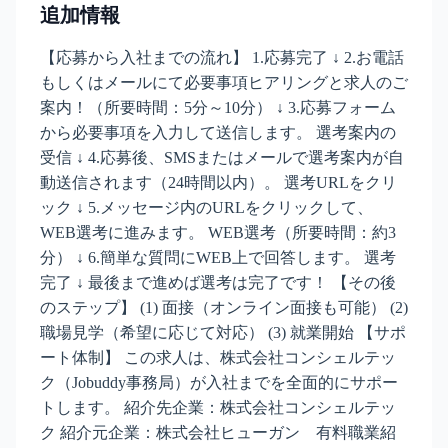
追加情報
【応募から入社までの流れ】 1.応募完了 ↓ 2.お電話
もしくはメールにて必要事項ヒアリングと求人のご
案内！（所要時間：5分～10分） ↓ 3.応募フォーム
から必要事項を入力して送信します。 選考案内の
受信 ↓ 4.応募後、SMSまたはメールで選考案内が自
動送信されます（24時間以内）。 選考URLをクリ
ック ↓ 5.メッセージ内のURLをクリックして、
WEB選考に進みます。 WEB選考（所要時間：約3
分） ↓ 6.簡単な質問にWEB上で回答します。 選考
完了 ↓ 最後まで進めば選考は完了です！ 【その後
のステップ】 (1) 面接（オンライン面接も可能） (2)
職場見学（希望に応じて対応） (3) 就業開始 【サポ
ート体制】 この求人は、株式会社コンシェルテッ
ク（Jobuddy事務局）が入社までを全面的にサポー
トします。 紹介先企業：株式会社コンシェルテッ
ク 紹介元企業：株式会社ヒューガン 有料職業紹