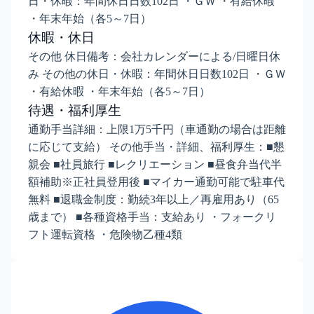
日・休暇：年間休日日数102日 ・ＧＷ ・有給休暇
・年末年始（各5～7日）
休暇・休日
その他 休日備考：会社カレンダーによる/日曜日休
み その他の休日・休暇：年間休日日数102日 ・ＧＷ
・有給休暇 ・年末年始（各5～7日）
待遇・福利厚生
通勤手当詳細：上限1万5千円（車通勤の場合は距離
に応じて支給） その他手当・詳細、福利厚生：■懇
親会 ■社員旅行 ■レクリエーション ■昼食弁当代半
額補助※正社員登用後 ■マイカー通勤可能で駐車代
無料 ■退職金制度：勤続3年以上／再雇用あり（65
歳まで） ■各種資格手当：支給あり ・フォークリ
フト運転資格 ・危険物乙種4類