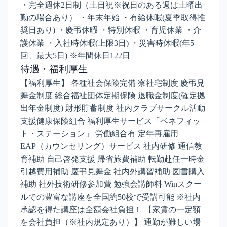
・完全週休2日制（土日祝※祝日のある週は土曜出
勤の場合あり） ・年末年始 ・有給休暇(夏季取得推
奨日あり) ・慶弔休暇 ・特別休暇 ・育児休業 ・介
護休業 ・入社時休暇(上限3日) ・災害時休暇(年5
回、最大5日) ※年間休日122日
待遇・福利厚生
【福利厚生】 各種社会保険完備 寮社宅制度 慶弔見
舞金制度 総合福祉団体定期保険 退職金制度(確定拠
出年金制度) 財形貯蓄制度 社内クラブサークル活動
支援健康保険組合 福利厚生サービス「ベネフィッ
ト・ステーション」 労働組合有 定年再雇用
EAP（カウンセリング）サービス 社内研修 通信教
育補助 自己啓発支援 帰省旅費補助 転勤赴任一時金
引越費用補助 慶弔見舞金 社内外講習補助 図書購入
補助 社外技術研修参加費 勉強会講師料 Winスクー
ルでの豊富な講座を全国約50校で受講可能 ※社内
承認を得た講座は全額会社負担！ 【家賃の一定額
を会社負担（※社内規定あり）】 通勤が難しい場