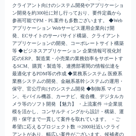
クライアント向けのシステム開発やアプリケーショ
ン開発を約300社に対し行っており、要件定義から
参画可能でPM・PL案件も多数ございます。 ◆Web
アプリケーション Webサービス運用企業向け開
発、ECサイトのサーバサイド構築、クライアント
アプリケーションの開発、コーポレートサイト構築
等 ◆ビジネスアプリケーション 企業情報可視化対
応のERP、製造業・小売業の業務効率をサポートす
るSCM、購買・製造等、連携部署間の情報伝達を
最適化するPDM等の作成 ◆業務系システム 医療系
業務システムの開発、金融系基幹システムの運用・
保守、官公庁向けのシステム開発 ◆制御系 マイコ
ン、モバイル機器、カーナビ、複合機、デジタルカ
メラ等のソフト開発 【魅力】 ・上流案件 ⇒企業規
模を活かし、コンサルティングから設計・構築、運
用・保守まで一貫して案件を取れています。 ・ご
希望に応えるプロジェクト数 ⇒2000社近いクライ
アントがあり、幅広い案件がございます。候補者の