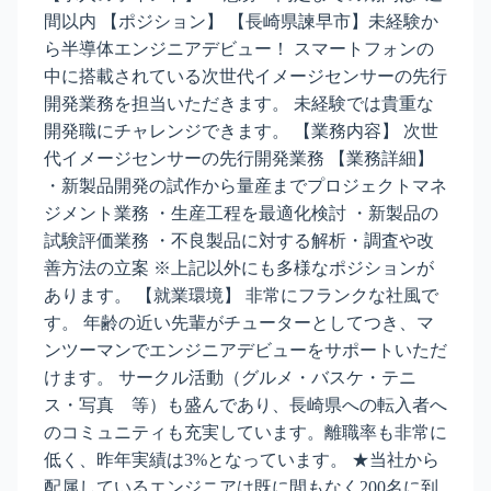
間以内 【ポジション】 【長崎県諫早市】未経験か
ら半導体エンジニアデビュー！ スマートフォンの
中に搭載されている次世代イメージセンサーの先行
開発業務を担当いただきます。 未経験では貴重な
開発職にチャレンジできます。 【業務内容】 次世
代イメージセンサーの先行開発業務 【業務詳細】
・新製品開発の試作から量産までプロジェクトマネ
ジメント業務 ・生産工程を最適化検討 ・新製品の
試験評価業務 ・不良製品に対する解析・調査や改
善方法の立案 ※上記以外にも多様なポジションが
あります。 【就業環境】 非常にフランクな社風で
す。 年齢の近い先輩がチューターとしてつき、マ
ンツーマンでエンジニアデビューをサポートいただ
けます。 サークル活動（グルメ・バスケ・テニ
ス・写真 等）も盛んであり、長崎県への転入者へ
のコミュニティも充実しています。離職率も非常に
低く、昨年実績は3%となっています。 ★当社から
配属しているエンジニアは既に間もなく200名に到