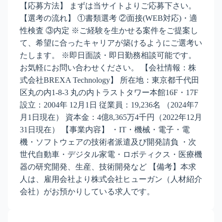
【応募方法】 まずは当サイトよりご応募下さい。
【選考の流れ】 ①書類選考 ②面接(WEB対応)・適
性検査 ③内定 ※ご経験を生かせる案件をご提案し
て、希望に合ったキャリアが築けるようにご選考い
たします。 ※即日面談・即日勤務相談可能です。
お気軽にお問い合わせください。 【会社情報：株
式会社BREXA Technology】 所在地：東京都千代田
区丸の内1-8-3 丸の内トラストタワー本館16F・17F
設立：2004年 12月1日 従業員：19,236名 （2024年7
月1日現在） 資本金：4億8,365万4千円（2022年12月
31日現在） 【事業内容】 ・IT・機械・電子・電
機・ソフトウェアの技術者派遣及び開発請負 ・次
世代自動車・デジタル家電・ロボティクス・医療機
器の研究開発、生産、技術開発など 【備考】本求
人は、雇用会社より株式会社ヒューガン（人材紹介
会社）がお預かりしている求人です。