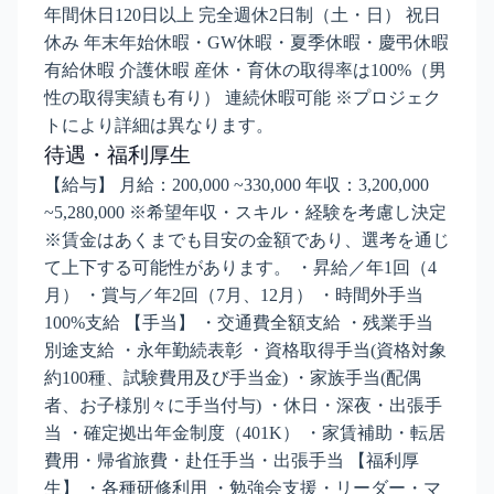
年間休日120日以上 完全週休2日制（土・日） 祝日
休み 年末年始休暇・GW休暇・夏季休暇・慶弔休暇
有給休暇 介護休暇 産休・育休の取得率は100%（男
性の取得実績も有り） 連続休暇可能 ※プロジェク
トにより詳細は異なります。
待遇・福利厚生
【給与】 月給：200,000 ~330,000 年収：3,200,000
~5,280,000 ※希望年収・スキル・経験を考慮し決定
※賃金はあくまでも目安の金額であり、選考を通じ
て上下する可能性があります。 ・昇給／年1回（4
月） ・賞与／年2回（7月、12月） ・時間外手当
100%支給 【手当】 ・交通費全額支給 ・残業手当
別途支給 ・永年勤続表彰 ・資格取得手当(資格対象
約100種、試験費用及び手当金) ・家族手当(配偶
者、お子様別々に手当付与) ・休日・深夜・出張手
当 ・確定拠出年金制度（401K） ・家賃補助・転居
費用・帰省旅費・赴任手当・出張手当 【福利厚
生】 ・各種研修利用 ・勉強会支援・リーダー・マ