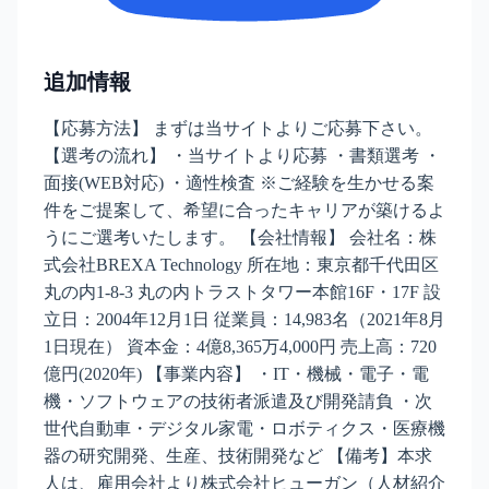
追加情報
【応募方法】 まずは当サイトよりご応募下さい。
【選考の流れ】 ・当サイトより応募 ・書類選考 ・
面接(WEB対応) ・適性検査 ※ご経験を生かせる案
件をご提案して、希望に合ったキャリアが築けるよ
うにご選考いたします。 【会社情報】 会社名：株
式会社BREXA Technology 所在地：東京都千代田区
丸の内1-8-3 丸の内トラストタワー本館16F・17F 設
立日：2004年12月1日 従業員：14,983名（2021年8月
1日現在） 資本金：4億8,365万4,000円 売上高：720
億円(2020年) 【事業内容】 ・IT・機械・電子・電
機・ソフトウェアの技術者派遣及び開発請負 ・次
世代自動車・デジタル家電・ロボティクス・医療機
器の研究開発、生産、技術開発など 【備考】本求
人は、雇用会社より株式会社ヒューガン（人材紹介