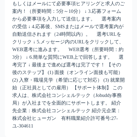
もしくはメールにて必要事項ヒアリングと求人のご
案内！（所要時間：5分～10分） ↓ 3.応募フォーム
から必要事項を入力して送信します。 選考案内
の受信 ↓ 4.応募後、SMSまたはメールで選考案内が
自動送信されます（24時間以内）。 選考URLを
クリック ↓ 5.メッセージ内のURLをクリックして、
WEB選考に進みます。 WEB選考（所要時間：約
3分） ↓ 6.簡単な質問にWEB上で回答します。 選
考完了 ↓ 最後まで進めば選考は完了です！ 【その
後のステップ】 (1) 面接（オンライン面接も可能）
(2) 入寮・職場見学（希望に応じて対応） (3) 就業開
始（正社員としての雇用） 【サポート体制】 この
求人は、株式会社コンシェルテック（Jobuddy事務
局）が入社までを全面的にサポートします。 紹介
先企業：株式会社コンシェルテック 紹介元企業：
株式会社ヒューガン 有料職業紹介許可番号:27-
ユ-304611