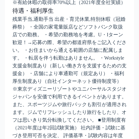
※有給休暇の取得率70%以上（2021年度全社実績）
待遇・福利厚生
残業手当,通勤手当 出産・育児休業,特別休暇（冠婚
葬祭） ・全国の家電量販店などソフトバンク取扱
店での勤務。 ・希望の勤務地を考慮。U・Iターン
歓迎！→応募の際、希望の都道府県をご記入くださ
い。 ・お住まいから通える範囲の店舗に配属しま
す。 ・転居を伴う転勤はありません。 ・Workstyle
支援金制度あり（新しい働き方を支援するための支
援金） ・店舗により車通勤可（規定あり） ・福利
厚生制度あり（自社インターネット優待制度等）
※東京ディズニーリゾートやユニバーサルスタジオ
ジャパンを安価で利用できるイベントがあります。
また、スポーツジムや旅行パックも割引が適用され
ます。ジムでリフレッシュしたり旅行をしたり、オ
フは思いきり気分転換してください。 ■登用制度有
（2021年度は年2回試験実施） 社内評価・試験に基
づき登用可否を決定、 評価基準・試験内容は年度