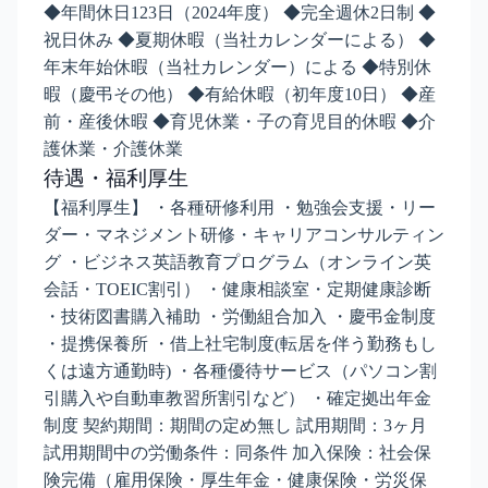
◆年間休日123日（2024年度） ◆完全週休2日制 ◆
祝日休み ◆夏期休暇（当社カレンダーによる） ◆
年末年始休暇（当社カレンダー）による ◆特別休
暇（慶弔その他） ◆有給休暇（初年度10日） ◆産
前・産後休暇 ◆育児休業・子の育児目的休暇 ◆介
護休業・介護休業
待遇・福利厚生
【福利厚生】 ・各種研修利用 ・勉強会支援・リー
ダー・マネジメント研修・キャリアコンサルティン
グ ・ビジネス英語教育プログラム（オンライン英
会話・TOEIC割引） ・健康相談室・定期健康診断
・技術図書購入補助 ・労働組合加入 ・慶弔金制度
・提携保養所 ・借上社宅制度(転居を伴う勤務もし
くは遠方通勤時) ・各種優待サービス（パソコン割
引購入や自動車教習所割引など） ・確定拠出年金
制度 契約期間：期間の定め無し 試用期間：3ヶ月
試用期間中の労働条件：同条件 加入保険：社会保
険完備（雇用保険・厚生年金・健康保険・労災保