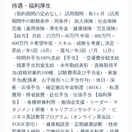
待遇・福利厚生
（契約期間の定めなし） 試用期間：有3ヶ月（試用
期間中の勤務条件：同条件） 加入保険：社会保険
完備（雇用保険・厚生年金・健康保険・労災保険）
【給与】 月給：25万円～40万円 年収：400万円～
600万円 ※希望年収・スキル・経験を考慮し決定 ・
昇給／年1回（4月） ・賞与／年2回（7月、12月）
・時間外手当100%支給 【手当】 ・交通費全額支給
・残業手当別途支給 ・永年勤続表彰 ・資格取得手
当(資格対象約100種、試験費用及び手当金) ・家族
手当(配偶者、お子様別々に手当付与) ・休日・深
夜・出張手当 ・確定拠出年金制度（401K） ・転居
費用・帰省旅費・赴任手当・出張手当 【福利厚
生】 ・各種研修利用 ・勉強会支援・リーダー・マ
ネジメント研修・キャリアコンサルティング ・ビ
ジネス英語教育プログラム（オンライン英会話・
TOEIC割引） ・健康相談室・定期健康診断 ・技術
図書購入補助 ・労働組合加入 ・慶弔金制度 ・提携