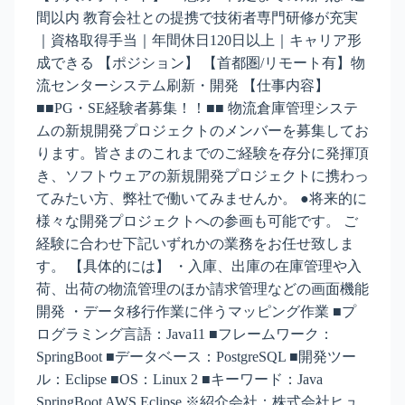
間以内 教育会社との提携で技術者専門研修が充実
｜資格取得手当｜年間休日120日以上｜キャリア形
成できる 【ポジション】 【首都圏/リモート有】物
流センターシステム刷新・開発 【仕事内容】
■■PG・SE経験者募集！！■■ 物流倉庫管理システ
ムの新規開発プロジェクトのメンバーを募集してお
ります。皆さまのこれまでのご経験を存分に発揮頂
き、ソフトウェアの新規開発プロジェクトに携わっ
てみたい方、弊社で働いてみませんか。 ●将来的に
様々な開発プロジェクトへの参画も可能です。 ご
経験に合わせ下記いずれかの業務をお任せ致しま
す。 【具体的には】 ・入庫、出庫の在庫管理や入
荷、出荷の物流管理のほか請求管理などの画面機能
開発 ・データ移行作業に伴うマッピング作業 ■プ
ログラミング言語：Java11 ■フレームワーク：
SpringBoot ■データベース：PostgreSQL ■開発ツー
ル：Eclipse ■OS：Linux 2 ■キーワード：Java
SpringBoot AWS Eclipse ※紹介会社：株式会社ヒュ