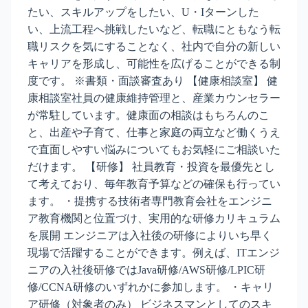
たい、スキルアップをしたい、U・Iターンした
い、上流工程へ挑戦したいなど、転職にともなう転
職リスクを気にすることなく、社内で自分の新しい
キャリアを形成し、可能性を広げることができる制
度です。 ※書類・面談審査あり 【健康相談室】 健
康相談室社員の健康維持管理と、産業カウンセラー
が常駐しています。健康面の相談はもちろんのこ
と、出産や子育て、仕事と家庭の両立など働くうえ
で直面しやすい悩みについてもお気軽にご相談いた
だけます。 【研修】 社員教育・投資を最優先とし
て考えており、毎年教育予算などの確保も行ってい
ます。 ・提携する技術者専門教育会社をエンジニ
ア教育機関と位置づけ、実用的な研修カリキュラム
を展開 エンジニアは入社後の研修によりいち早く
現場で活躍することができます。例えば、ITエンジ
ニアの入社後研修ではJava研修/AWS研修/LPIC研
修/CCNA研修のいずれかに参加します。 ・キャリ
ア研修（対象者のみ） ビジネスマンとしてのスキ