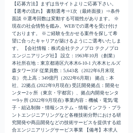
【応募方法】まずは当サイトよりご応募下さい。
【選考の流れ】 書類選考⇒1次（最終面接）⇒条件
面談 ※選考回数は変動する可能性があります。 ※
現在の社会情勢を鑑み、WEBでの選考を受け付け
ております。 ※ご経験を生かせる案件を探して希
望に合ったキャリアが築けるようにご選考いたしま
す。 【会社情報：株式会社テクノプロ テクノプロ
エンジニアリング社】 設立：1963年10月（創業）
本社所在地：東京都港区六本木6-10-1 六本木ヒルズ
森タワー35F 従業員数：5,643名（2022年6月末現
在） 売上高：349億円（2022年6月期） 拠点：本
社、22拠点 (2022年9月現在) 受託開発拠点：開発セ
ンター2ヶ所（東京・宇都宮）、拠点内開発センタ
ー9ヶ所 (2022年9月現在) 事業内容：機械・電気/電
子・組込制御・情報システム・情報インフラ・プラ
ントエンジニアリングなど各種技術分野における研
究開発や商品開発などの技術サービスを提供する総
合エンジニアリングサービス事業 【備考】本求人