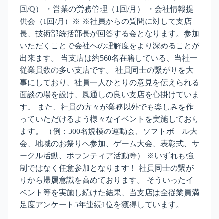
回/Q） ・営業の労務管理（1回/月） ・会社情報提
供会（1回/月）※ ※社員からの質問に対して支店
長、技術部統括部長が回答する会となります。参加
いただくことで会社への理解度をより深めることが
出来ます。 当支店は約560名在籍している、当社一
従業員数の多い支店です。 社員同士の繋がりを大
事にしており、社員一人ひとりの意見を伝えられる
面談の場を設け、風通しの良い支店を心掛けていま
す。 また、社員の方々が業務以外でも楽しみを作
っていただけるよう様々なイベントを実施しており
ます。 （例：300名規模の運動会、ソフトボール大
会、地域のお祭りへ参加、ゲーム大会、表彰式、サ
ークル活動、ボランティア活動等） ※いずれも強
制ではなく任意参加となります！ 社員同士の繋が
りから帰属意識を高めております。 そういったイ
ベント等を実施し続けた結果、当支店は全従業員満
足度アンケート5年連続1位を獲得しています。