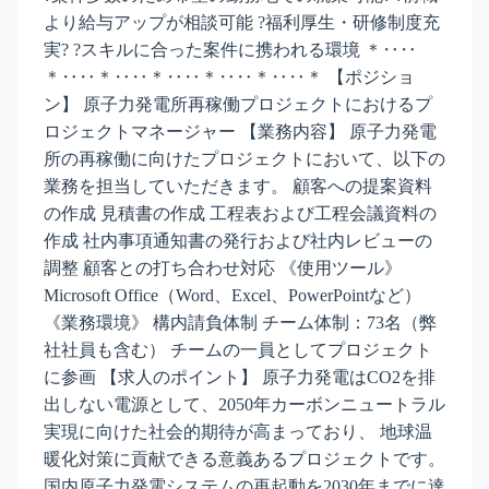
より給与アップが相談可能 ?福利厚生・研修制度充
実? ?スキルに合った案件に携われる環境 ＊‥‥
＊‥‥＊‥‥＊‥‥＊‥‥＊‥‥＊ 【ポジショ
ン】 原子力発電所再稼働プロジェクトにおけるプ
ロジェクトマネージャー 【業務内容】 原子力発電
所の再稼働に向けたプロジェクトにおいて、以下の
業務を担当していただきます。 顧客への提案資料
の作成 見積書の作成 工程表および工程会議資料の
作成 社内事項通知書の発行および社内レビューの
調整 顧客との打ち合わせ対応 《使用ツール》
Microsoft Office（Word、Excel、PowerPointなど）
《業務環境》 構内請負体制 チーム体制：73名（弊
社社員も含む） チームの一員としてプロジェクト
に参画 【求人のポイント】 原子力発電はCO2を排
出しない電源として、2050年カーボンニュートラル
実現に向けた社会的期待が高まっており、 地球温
暖化対策に貢献できる意義あるプロジェクトです。
国内原子力発電システムの再起動を2030年までに達