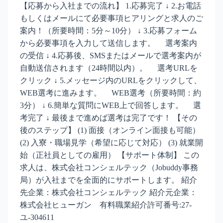
【応募から入社までの流れ】 1.応募完了 ↓ 2.お電話
もしくはメールにて必要事項ヒアリングと求人のご
案内！（所要時間：5分～10分） ↓ 3.応募フォーム
から必要事項を入力して送信します。 選考案内
の受信 ↓ 4.応募後、SMSまたはメールで選考案内が
自動送信されます（24時間以内）。 選考URLを
クリック ↓ 5.メッセージ内のURLをクリックして、
WEB選考に進みます。 WEB選考（所要時間：約
3分） ↓ 6.簡単な質問にWEB上で回答します。 選
考完了 ↓ 最後まで進めば選考は完了です！ 【その
後のステップ】 (1) 面接（オンライン面接も可能）
(2) 入寮・職場見学（希望に応じて対応） (3) 就業開
始（正社員としての雇用） 【サポート体制】 この
求人は、株式会社コンシェルテック（Jobuddy事務
局）が入社までを全面的にサポートします。 紹介
先企業：株式会社コンシェルテック 紹介元企業：
株式会社ヒューガン 有料職業紹介許可番号:27-
ユ-304611