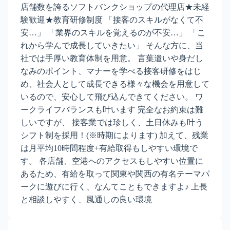
店舗数を誇るソフトバンクショップの代理店★未経
験歓迎★教育研修制度 「接客のスキルがなくて不
安…」 「業界のスキルを覚えるのが不安…」 「こ
れから学んで成長していきたい」 そんな方に、当
社では手厚い教育体制を用意。 言葉遣いや身だし
なみのポイント、マナーを学べる接客研修をはじ
め、社会人として成長できる様々な機会を用意して
いるので、安心して飛び込んできてください。 ワ
ークライフバランスも叶います 完全なお約束は難
しいですが、 接客業では珍しく、土日休みも叶う
シフト制を採用！(※時期によります) 加えて、残業
は月平均10時間程度+有給取得もしやすい環境で
す。 各店舗、空港へのアクセスもしやすい位置に
あるため、有給を取って関東や関西の有名テーマパ
ークに遊びに行く、なんてこともできますよ♪ 上長
と相談しやすく、風通しの良い環境