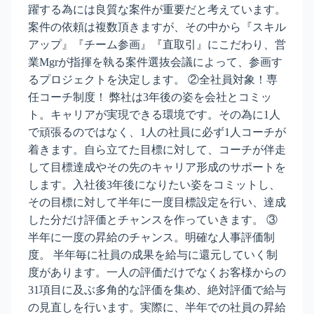
躍する為には良質な案件が重要だと考えています。
案件の依頼は複数頂きますが、その中から『スキル
アップ』『チーム参画』『直取引』にこだわり、営
業Mgrが指揮を執る案件選抜会議によって、参画す
るプロジェクトを決定します。 ②全社員対象！専
任コーチ制度！ 弊社は3年後の姿を会社とコミッ
ト。キャリアが実現できる環境です。その為に1人
で頑張るのではなく、1人の社員に必ず1人コーチが
着きます。自ら立てた目標に対して、コーチが伴走
して目標達成やその先のキャリア形成のサポートを
します。入社後3年後になりたい姿をコミットし、
その目標に対して半年に一度目標設定を行い、達成
した分だけ評価とチャンスを作っていきます。 ③
半年に一度の昇給のチャンス。明確な人事評価制
度。 半年毎に社員の成果を給与に還元していく制
度があります。一人の評価だけでなくお客様からの
31項目に及ぶ多角的な評価を集め、絶対評価で給与
の見直しを行います。実際に、半年での社員の昇給