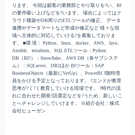
ります。 今回は顧客の業務部とやり取りを?い、BI
の要件吸い上げなどを?います。 場合によってはク
ラウド構築やDB周りのETLツールの修正、 データ
連携やデータマートなど作成や修正など 様々な領
域へ主体的に対応していける?を募集しておりま
す。 ■環 境： Python、linux、docker、AWS、Java、
Ansible、terraform、SQL ETLツール：Python
DB（BI?）：Snowflake、AWS DB（各サブシステ
ム）：SQLsever、DB2ほか BIツール：SAP
BusinessObjects（最新にVerUp）、PowerBI ?随時増
員をかける予定となっております。 ?エンドが教育
思考が?く?く教育していける現場です。 ?時代の流
れに合わせた開発?語選定などを?うため、新しいこ
とへチャレンジしていけます。 ※紹介会社：株式
会社ヒューガン