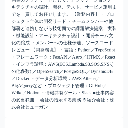
キテクチャの設計、開発、テスト、サービス運用ま
でを一貫してお任せします。 【業務内容】 ・プロ
ジェクト全体の開発リード ・チームメンバーや他
部署と連携しながら技術面での課題解決提案、実装
・機能設計・アーキテクチャ設計 ・開発チーム文
化の醸成 ・メンバーへの仕様伝達、ソースコード
レビュー 【開発環境】 ・言語：Python／TypeScript
・フレームワーク：FastAPI／Astro／HTMX／React
・インフラ環境：AWS(ECS,Lambda,S3,SQS,SNSそ
の他多数) ／OpenSearch／PostgreSQL／DynamoDB
／Docker ・データ分析環境：AWS Athena／
BigAQueryなど ・プロジェクト管理：GitHub／
Wrike／Notion ・情報共有ツール：Slack ■仕事内容
の変更範囲 会社の指示する業務 ※紹介会社：株
式会社ヒューガン