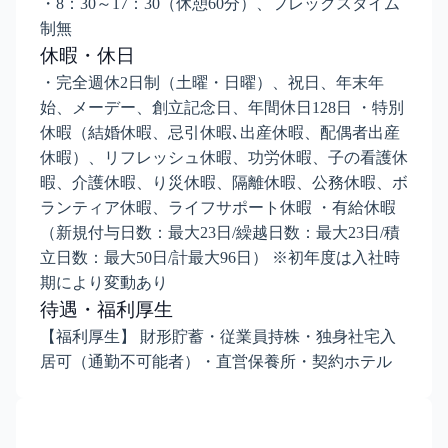
・8：30～17：30（休憩60分）、フレックスタイム
制無
休暇・休日
・完全週休2日制（土曜・日曜）、祝日、年末年
始、メーデー、創立記念日、年間休日128日 ・特別
休暇（結婚休暇、忌引休暇､出産休暇、配偶者出産
休暇）、リフレッシュ休暇、功労休暇、子の看護休
暇、介護休暇、り災休暇、隔離休暇、公務休暇、ボ
ランティア休暇、ライフサポート休暇 ・有給休暇
（新規付与日数：最大23日/繰越日数：最大23日/積
立日数：最大50日/計最大96日） ※初年度は入社時
期により変動あり
待遇・福利厚生
【福利厚生】 財形貯蓄・従業員持株・独身社宅入
居可（通勤不可能者）・直営保養所・契約ホテル