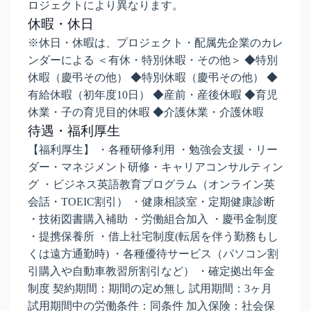
ロジェクトにより異なります。
休暇・休日
※休日・休暇は、プロジェクト・配属先企業のカレ
ンダーによる ＜有休・特別休暇・その他＞ ◆特別
休暇（慶弔その他） ◆特別休暇（慶弔その他） ◆
有給休暇（初年度10日） ◆産前・産後休暇 ◆育児
休業・子の育児目的休暇 ◆介護休業・介護休暇
待遇・福利厚生
【福利厚生】 ・各種研修利用 ・勉強会支援・リー
ダー・マネジメント研修・キャリアコンサルティン
グ ・ビジネス英語教育プログラム（オンライン英
会話・TOEIC割引） ・健康相談室・定期健康診断
・技術図書購入補助 ・労働組合加入 ・慶弔金制度
・提携保養所 ・借上社宅制度(転居を伴う勤務もし
くは遠方通勤時) ・各種優待サービス（パソコン割
引購入や自動車教習所割引など） ・確定拠出年金
制度 契約期間：期間の定め無し 試用期間：3ヶ月
試用期間中の労働条件：同条件 加入保険：社会保