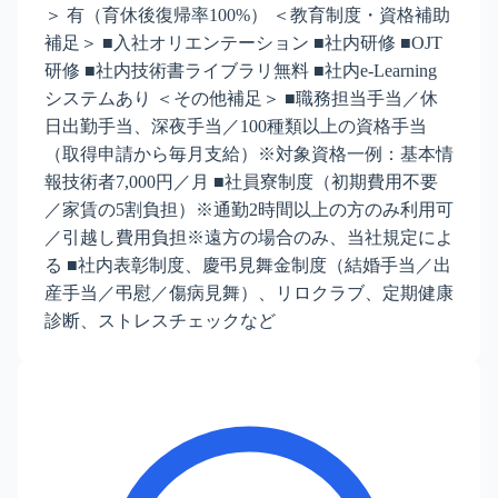
＞ 有（育休後復帰率100%） ＜教育制度・資格補助
補足＞ ■入社オリエンテーション ■社内研修 ■OJT
研修 ■社内技術書ライブラリ無料 ■社内e-Learning
システムあり ＜その他補足＞ ■職務担当手当／休
日出勤手当、深夜手当／100種類以上の資格手当
（取得申請から毎月支給）※対象資格一例：基本情
報技術者7,000円／月 ■社員寮制度（初期費用不要
／家賃の5割負担）※通勤2時間以上の方のみ利用可
／引越し費用負担※遠方の場合のみ、当社規定によ
る ■社内表彰制度、慶弔見舞金制度（結婚手当／出
産手当／弔慰／傷病見舞）、リロクラブ、定期健康
診断、ストレスチェックなど