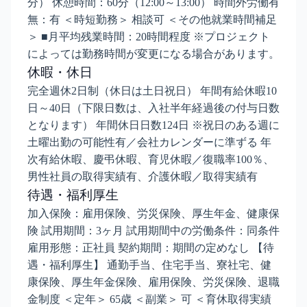
分） 休憩時間：60分（12:00～13:00） 時間外労働有
無：有 ＜時短勤務＞ 相談可 ＜その他就業時間補足
＞ ■月平均残業時間：20時間程度 ※プロジェクト
によっては勤務時間が変更になる場合があります。
休暇・休日
完全週休2日制（休日は土日祝日） 年間有給休暇10
日～40日（下限日数は、入社半年経過後の付与日数
となります） 年間休日日数124日 ※祝日のある週に
土曜出勤の可能性有／会社カレンダーに準ずる 年
次有給休暇、慶弔休暇、育児休暇／復職率100％、
男性社員の取得実績有、介護休暇／取得実績有
待遇・福利厚生
加入保険：雇用保険、労災保険、厚生年金、健康保
険 試用期間：3ヶ月 試用期間中の労働条件：同条件
雇用形態：正社員 契約期間：期間の定めなし 【待
遇・福利厚生】 通勤手当、住宅手当、寮社宅、健
康保険、厚生年金保険、雇用保険、労災保険、退職
金制度 ＜定年＞ 65歳 ＜副業＞ 可 ＜育休取得実績