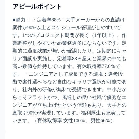
アピールポイント
■魅力： ・定着率88%：大手メーカーからの直請け
案件が90%以上とスケジュール管理がしやすいで
す。1つのプロジェクト期間が長く（1年以上）、作
業調整がしやすいため業務過多にならないです。定
期的に過度残業が無いか確認したり、定期的にキャ
リア面談を実施し、定着率88％超えと業界の中でも
高い数値を維持しています。有休取得率77.6％で
す。 ・エンジニアとして成長できる環境：選考段
階で案件選べるなど自由なキャリア選択が可能であ
り、社内外の研修が無料で受講できます。中小だか
らこそフラットかつ、風通しの良い社風で優秀なエ
ンジニアが立ち上げたという信頼もあり、大手との
直取引90%が実現しています。福利厚生も充実して
います。（育休取得率 女性100％、男性66％）