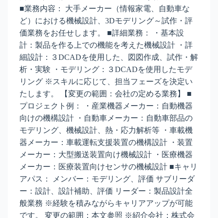
■業務内容： 大手メーカー（情報家電、自動車な
ど）における機械設計、3Dモデリング～試作・評
価業務をお任せします。 ■詳細業務： ・基本設
計：製品を作る上での機能を考えた機械設計 ・詳
細設計：３DCADを使用した、図図作成、試作・解
析・実験 ・モデリング：３DCADを使用したモデ
リング ※スキルに応じて、担当フェーズを決定い
たします。 【変更の範囲：会社の定める業務】 ■
プロジェクト例： ・産業機器メーカー：自動機器
向けの機構設計 ・自動車メーカー：自動車部品の
モデリング、機械設計、熱・応力解析等 ・車載機
器メーカー：車載運転支援装置の機構設計 ・装置
メーカー：大型搬送装置向け機械設計 ・医療機器
メーカー：医療装置向けセンサの機械設計 ■キャリ
アパス： メンバー：モデリング、評価 サブリーダ
ー：設計、設計補助、評価 リーダー：製品設計全
般業務 ※経験を積みながらキャリアアップが可能
です。 変更の範囲：本文参照 ※紹介会社：株式会