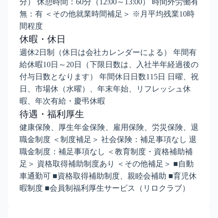
分） 休憩時間：60分（12:00～13:00） 時間外労働有
無：有 ＜その他就業時間補足＞ ※月平均残業10時
間程度
休暇・休日
週休2日制（休日は会社カレンダーによる） 年間有
給休暇10日～20日（下限日数は、入社半年経過後の
付与日数となります） 年間休日日数115日 日曜、祝
日、市場休（水曜）、年末年始、リフレッシュ休
暇、年次有給・慶弔休暇
待遇・福利厚生
健康保険、厚生年金保険、雇用保険、労災保険、退
職金制度 ＜制度補足＞ 社会保険：補足事項なし 退
職金制度：補足事項なし ＜教育制度・資格補助補
足＞ 資格取得補助制度あり ＜その他補足＞ ■自動
車通勤可 ■資格取得補助制度、親睦会補助 ■育児休
暇制度 ■会員制福利厚生サービス（リロクラブ）