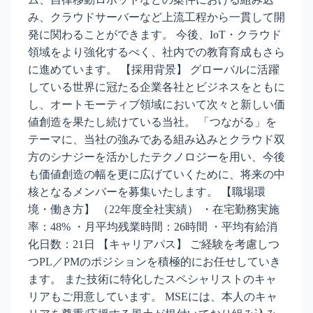
み、クラウドサーバーなど上流工程から一貫して開
発に関わることができます。 今後、IoT・クラウド
領域をより強化するべく、社内での教育育成もさら
に進めています。 【採用背景】 グローバルに活躍
している世界に冠たる企業各社とビジネスをともに
し、オートモーティブ領域において次々と新しい価
値創造を果たし続けている当社。 「つながる」を
テーマに、当社の強みである組み込みとクラウド双
方のシナジーを活かしたテクノロジーを用い、今後
も価値創造の幅を更に広げていくために、将来の中
核となるメンバーを募集いたします。 【職場環
境・働き方】 （22年度全社実績） ・在宅勤務実施
率：48% ・月平均残業時間：26時間 ・平均有給消
化日数：21日 【キャリアパス】 ご経験を考慮しつ
つPL／PMのポジションを積極的にお任せしていき
ます。 また技術に特化したスペシャリストのキャ
リアもご用意しています。 MSEには、本人のキャ