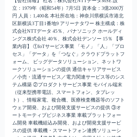
【会社情報】 社名：株式会社NTTデータMSE 設
立：1979年（昭和54年）7月5日 資本金：3億2000万
円 人員：1,400名 本社所在地：神奈川県横浜市港北
区新横浜3丁目1番地9 アリーナタワー 株主構成：株
式会社NTTデータ 45％、パナソニック ホールディ
ングス株式会社 40％、株式会社デンソー 15％ 【事
業内容】 ①IoTサービス事業 「モノ」「人」「プロ
セス」「データ」を「つなぐ」クラウドプラットフ
ォーム、 ビッグデータソリューション、ネットワ
ークソリューションの提供 通信キャリアサービス
／小売・流通サービス／電力関連サービス等のシス
テム構築 ②プロダクトサービス事業 モバイル端末
（従来型携帯電話、スマートフォン、タブレッ
ト）、情報家電、複合機、医療検査機器等のソフト
ウェア開発、および開発支援サービスの提供 ③オ
ートモーティブビジネス事業 車載プラットフォー
ム開発 車載機組込み開発、および開発支援サービ
スの提供 車載機・スマートフォン連携ソリューシ