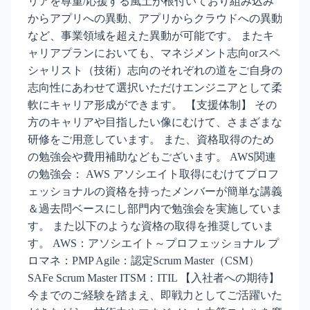
リアを尊重/応援する風土が根付いており組み込み
からアプリへの異動、アプリからクラウドへの異動
など、事業領域を超えた異動が可能です。 またキ
ャリアプランにおいても、マネジメント志向orスペ
シャリスト（技術）志向のそれぞれの道をご自身の
志向性にあわせて選択いただけエンジニアとして柔
軟にキャリア形成ができます。 【支援体制】 その
方のキャリアや目指したい像にむけて、さまざまな
研修をご用意しています。 また、資格取得のため
の勉強会や費用補助などもございます。 AWS関連
の勉強会： AWS アソシエイト取得にむけてプロフ
ェッショナルの資格を持ったメンバーが簡単な講義
＆過去問ベースにし部門内で勉強会を実施していま
す。 また以下のような資格の取得を推奨していま
す。 AWS：アソシエイト～プロフェッショナル プ
ロマネ：PMP Agile：認定Scrum Master（CSM）
SAFe Scrum Master ITSM：ITIL 【入社者への期待】
今までのご経験を踏まえ、即戦力としてご活躍いた