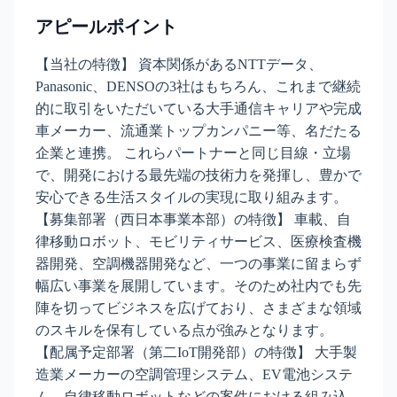
アピールポイント
【当社の特徴】 資本関係があるNTTデータ、
Panasonic、DENSOの3社はもちろん、これまで継続
的に取引をいただいている大手通信キャリアや完成
車メーカー、流通業トップカンパニー等、名だたる
企業と連携。 これらパートナーと同じ目線・立場
で、開発における最先端の技術力を発揮し、豊かで
安心できる生活スタイルの実現に取り組みます。
【募集部署（西日本事業本部）の特徴】 車載、自
律移動ロボット、モビリティサービス、医療検査機
器開発、空調機器開発など、一つの事業に留まらず
幅広い事業を展開しています。そのため社内でも先
陣を切ってビジネスを広げており、さまざまな領域
のスキルを保有している点が強みとなります。
【配属予定部署（第二IoT開発部）の特徴】 大手製
造業メーカーの空調管理システム、EV電池システ
ム、自律移動ロボットなどの案件における組み込