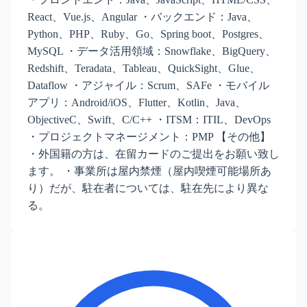
React、Vue.js、Angular ・バックエンド：Java、
Python、PHP、Ruby、Go、Spring boot、Postgres、
MySQL ・データ活用領域：Snowflake、BigQuery、
Redshift、Teradata、Tableau、QuickSight、Glue、
Dataflow ・アジャイル：Scrum、SAFe ・モバイル
アプリ：Android/iOS、Flutter、Kotlin、Java、
ObjectiveC、Swift、C/C++ ・ITSM：ITIL、DevOps
・プロジェクトマネージメント：PMP 【その他】
・外国籍の方は、在留カードのご提出をお願い致し
ます。 ・事業所は屋内禁煙（屋内喫煙可能場所あ
り）だが、駐在者については、駐在先により異な
る。