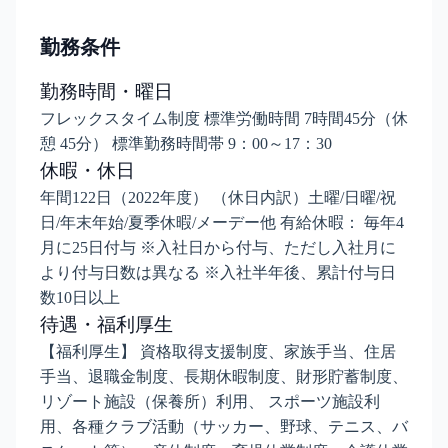
勤務条件
勤務時間・曜日
フレックスタイム制度 標準労働時間 7時間45分（休
憩 45分） 標準勤務時間帯 9：00～17：30
休暇・休日
年間122日（2022年度） （休日内訳）土曜/日曜/祝
日/年末年始/夏季休暇/メーデー他 有給休暇： 毎年4
月に25日付与 ※入社日から付与、ただし入社月に
より付与日数は異なる ※入社半年後、累計付与日
数10日以上
待遇・福利厚生
【福利厚生】 資格取得支援制度、家族手当、住居
手当、退職金制度、長期休暇制度、財形貯蓄制度、
リゾート施設（保養所）利用、 スポーツ施設利
用、各種クラブ活動（サッカー、野球、テニス、バ