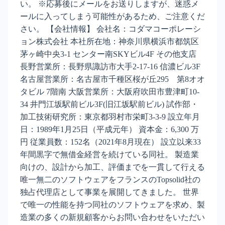
い。 ※応募後にメールをお送りしますが、迷惑メ
ールに入ってしまう可能性があるため、ご注意くだ
さい。 【会社情報】 会社名：コダマコーポレーシ
ョン株式会社 本社所在地：神奈川県横浜市都筑区
茅ヶ崎中央3-1 センター南SKYビル4F その他支店
長野営業所：長野県諏訪市大手2-17-16 信濃ビル3F
名古屋営業所：名古屋市千種区桜が丘295 第8オオ
タビル 7階南 大阪営業所：大阪府吹田市豊津町10-
34 井門江坂駅前ビル3F(旧江坂駅前ビル) 試作部・
加工技術研究所：東京都羽村市栄町3-3-9 設立年月
日：1989年1月25日（平成元年） 資本金：6,300 万
円 従業員数：152名（2021年8月現在） 設立以来33
年間黒字で無借金経営を続けている同社。 製造業
向けの、設計から加工、評価までを一貫して行える
唯一無二のソフトウェアをフランスのTopsolid社の
独占代理店として事業を展開してきました。 世界
で唯一の性能を持つ同社のソフトウェアを求め、製
造業の多くの新規顧客からお問い合わせをいただい