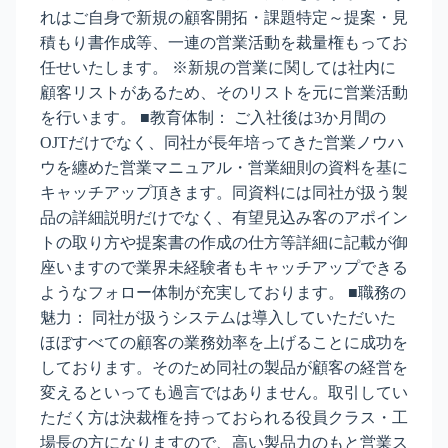
れはご自身で新規の顧客開拓・課題特定～提案・見
積もり書作成等、一連の営業活動を裁量権もってお
任せいたします。 ※新規の営業に関しては社内に
顧客リストがあるため、そのリストを元に営業活動
を行います。 ■教育体制： ご入社後は3か月間の
OJTだけでなく、同社が長年培ってきた営業ノウハ
ウを纏めた営業マニュアル・営業細則の資料を基に
キャッチアップ頂きます。同資料には同社が扱う製
品の詳細説明だけでなく、有望見込み客のアポイン
トの取り方や提案書の作成の仕方等詳細に記載が御
座いますので業界未経験者もキャッチアップできる
ようなフォロー体制が充実しております。 ■職務の
魅力： 同社が扱うシステムは導入していただいた
ほぼすべての顧客の業務効率を上げることに成功を
しております。そのため同社の製品が顧客の経営を
変えるといっても過言ではありません。取引してい
ただく方は決裁権を持っておられる役員クラス・工
場長の方になりますので、高い製品力のもと営業ス