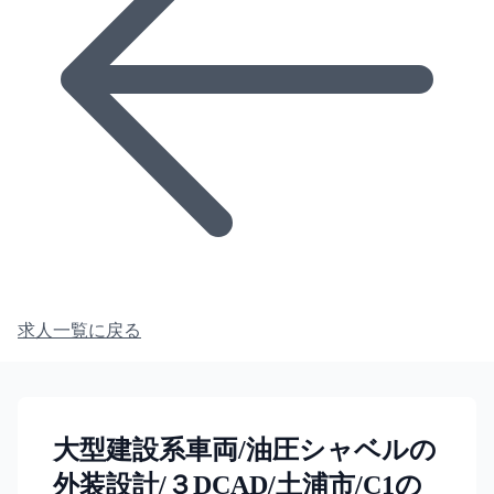
求人一覧に戻る
大型建設系車両/油圧シャベルの
外装設計/３DCAD/土浦市/C1の