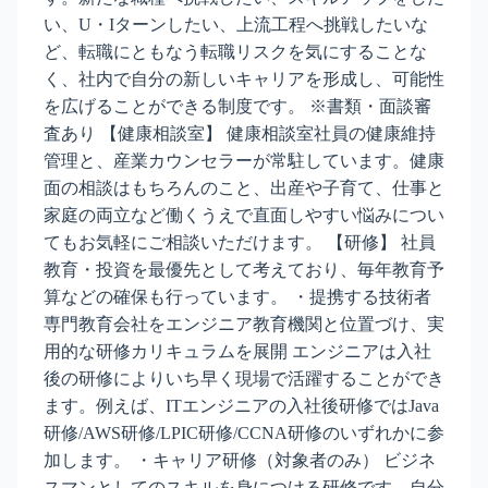
い、U・Iターンしたい、上流工程へ挑戦したいな
ど、転職にともなう転職リスクを気にすることな
く、社内で自分の新しいキャリアを形成し、可能性
を広げることができる制度です。 ※書類・面談審
査あり 【健康相談室】 健康相談室社員の健康維持
管理と、産業カウンセラーが常駐しています。健康
面の相談はもちろんのこと、出産や子育て、仕事と
家庭の両立など働くうえで直面しやすい悩みについ
てもお気軽にご相談いただけます。 【研修】 社員
教育・投資を最優先として考えており、毎年教育予
算などの確保も行っています。 ・提携する技術者
専門教育会社をエンジニア教育機関と位置づけ、実
用的な研修カリキュラムを展開 エンジニアは入社
後の研修によりいち早く現場で活躍することができ
ます。例えば、ITエンジニアの入社後研修ではJava
研修/AWS研修/LPIC研修/CCNA研修のいずれかに参
加します。 ・キャリア研修（対象者のみ） ビジネ
スマンとしてのスキルを身につける研修です。自分