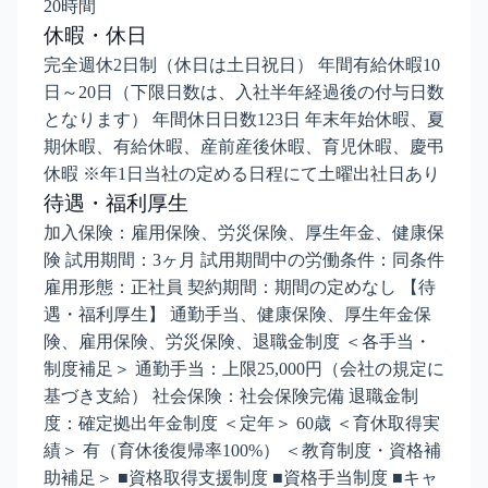
20時間
休暇・休日
完全週休2日制（休日は土日祝日） 年間有給休暇10
日～20日（下限日数は、入社半年経過後の付与日数
となります） 年間休日日数123日 年末年始休暇、夏
期休暇、有給休暇、産前産後休暇、育児休暇、慶弔
休暇 ※年1日当社の定める日程にて土曜出社日あり
待遇・福利厚生
加入保険：雇用保険、労災保険、厚生年金、健康保
険 試用期間：3ヶ月 試用期間中の労働条件：同条件
雇用形態：正社員 契約期間：期間の定めなし 【待
遇・福利厚生】 通勤手当、健康保険、厚生年金保
険、雇用保険、労災保険、退職金制度 ＜各手当・
制度補足＞ 通勤手当：上限25,000円（会社の規定に
基づき支給） 社会保険：社会保険完備 退職金制
度：確定拠出年金制度 ＜定年＞ 60歳 ＜育休取得実
績＞ 有（育休後復帰率100%） ＜教育制度・資格補
助補足＞ ■資格取得支援制度 ■資格手当制度 ■キャ