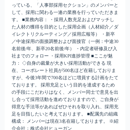
っている、「人事部採用セクション」のメンバーと
して、採用に関わる一連の業務を行っていただきま
す。 ■業務内容： ・採用人数充足およびマッチし
た人材の獲得を目的とした採用企画（人材紹介／ダ
イレクトリクルーティング／採用広報等） ・新卒
／中途採用の面接調整および面接官（一例：中途30
名前後/年、新卒20名前後/年） ・内定者研修及び入
社までのフォロー ・採用KPI進捗管理 ■ここが魅
力： ◇自身の裁量が大きい採用活動ができる 現
在、コーポレート社員が500名ほど在籍しておりま
すが、今後3年間で700名ほどに増員する計画をたて
ております。 採用充足という目的を達成するため
の手段にこだわりはなく、メンバー同士で意見を出
し合って採用活動を進めておりますので、ご自身が
得意な手法等があればぜひそれを取り入れ、採用充
足を目指したいと考えております。 ■配属先の組織
構成： メンバーは現在3名在籍しております。 ※紹
介会社：株式会社ヒューガン