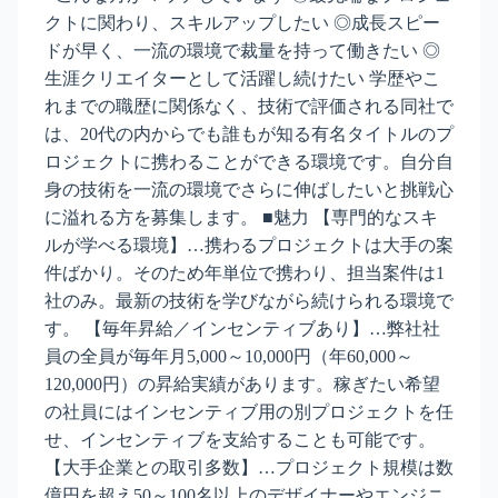
クトに関わり、スキルアップしたい ◎成長スピー
ドが早く、一流の環境で裁量を持って働きたい ◎
生涯クリエイターとして活躍し続けたい 学歴やこ
れまでの職歴に関係なく、技術で評価される同社で
は、20代の内からでも誰もが知る有名タイトルのプ
ロジェクトに携わることができる環境です。自分自
身の技術を一流の環境でさらに伸ばしたいと挑戦心
に溢れる方を募集します。 ■魅力 【専門的なスキ
ルが学べる環境】…携わるプロジェクトは大手の案
件ばかり。そのため年単位で携わり、担当案件は1
社のみ。最新の技術を学びながら続けられる環境で
す。 【毎年昇給／インセンティブあり】…弊社社
員の全員が毎年月5,000～10,000円（年60,000～
120,000円）の昇給実績があります。稼ぎたい希望
の社員にはインセンティブ用の別プロジェクトを任
せ、インセンティブを支給することも可能です。
【大手企業との取引多数】…プロジェクト規模は数
億円を超え50～100名以上のデザイナーやエンジニ