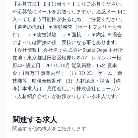
【応募方法】まずは当サイトよりご応募ください。
※応募後にメールをお送りしますが、迷惑メールに
入ってしまう可能性があるため、ご注意ください。
【選考の流れ】 ▼書類審査（ポートフォリオを含
む） ↓ ▼実技試験 ↓ ▼面接 ↓ ▼内定 ※場合
によっては面接の後、実技になる事もあります。
【会社情報】 会社名：株式会社Studio Oops 本社所
在地：東京都世田谷区松原1-39-17 レインボー松
原403 設立日：2013年10月 従業員数：15名 資本
金：1百万円 事業内容： （1）3D-2D、ゲーム、遊
技機等、映像全般制作 （2）人材派遣・請負 【備
考】本求人は、雇用会社より株式会社ヒューガン
（人材紹介会社）がお預かりしている求人です。
関連する求人
関連する他の求人をご紹介します