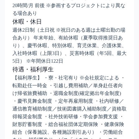
20時間/月 前後 ※参画するプロジェクトにより異な
る場合あり
休暇・休日
週休2日制（土日祝 ※祝日のある週は土曜出勤の場
合あり） 年末年始、有給休暇（夏季取得推奨日あ
り）、慶弔休暇、特別休暇、育児休業、介護休業、
入社時休暇（上限3日）、災害時休暇（年5回、最大
5日） ※年間休日122日
待遇・福利厚生
【福利厚生】 ・寮・社宅有り ※会社規定による ・
転勤赴任一時金 ・引越し費用補助／単身赴任者向
け帰省旅費補助 ・退職金制度(確定拠出年金制度)
・慶弔見舞金制度 ・定年再雇用制度 ・社内研修／
通信教育補助制度／技術図書購入補助制度／資格取
得報奨金制度 ・社外技術研修・学会参加費支援 ・
財形貯蓄制度 ・総合福祉団体定期保険 ・健康保険
組合（保養施設、各種施設割引あり） ・労働組合