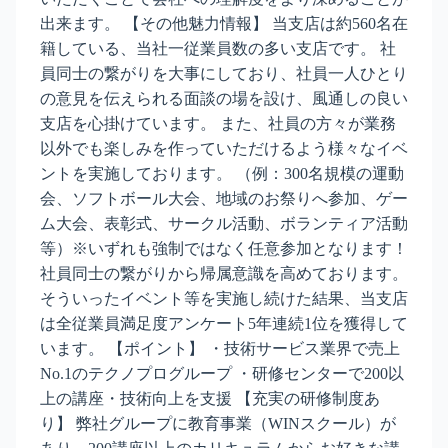
出来ます。 【その他魅力情報】 当支店は約560名在
籍している、当社一従業員数の多い支店です。 社
員同士の繋がりを大事にしており、社員一人ひとり
の意見を伝えられる面談の場を設け、風通しの良い
支店を心掛けています。 また、社員の方々が業務
以外でも楽しみを作っていただけるよう様々なイベ
ントを実施しております。 （例：300名規模の運動
会、ソフトボール大会、地域のお祭りへ参加、ゲー
ム大会、表彰式、サークル活動、ボランティア活動
等）※いずれも強制ではなく任意参加となります！
社員同士の繋がりから帰属意識を高めております。
そういったイベント等を実施し続けた結果、当支店
は全従業員満足度アンケート5年連続1位を獲得して
います。 【ポイント】 ・技術サービス業界で売上
No.1のテクノプログループ ・研修センターで200以
上の講座・技術向上を支援 【充実の研修制度あ
り】 弊社グループに教育事業（WINスクール）が