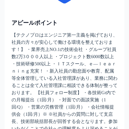
アピールポイント
【テクノプロはエンジニア第一主義を掲げており、
社員の方々が安心して働ける環境を整えておりま
す！】 ・業界売上NO.1の技術会社 ・グループ社員
数2万3０００人以上 ・プロジェクト数6000数以上
・技術研修500以上 ・ＩＴスクール、ｅ―ｌｅａｒ
ｎｉｎｇ充実！ ・新入社員の勤怠面や教育、配属
等全体管理している入社管理課があり、業務に関わ
ることは全て入社管理課に相談できる体制が整って
おります。 【社員フォロー制度】 ・各技術Gr内で
の月報提出（1回/月） ・対面での面談実施（1
回/Q） ・営業の労務管理（1回/月） ・会社情報提
供会（1回/月）※ ※社員からの質問に対して支店
長、技術部統括部長が回答する会となります。参加
いただくことで会社への理解度をより深めることが