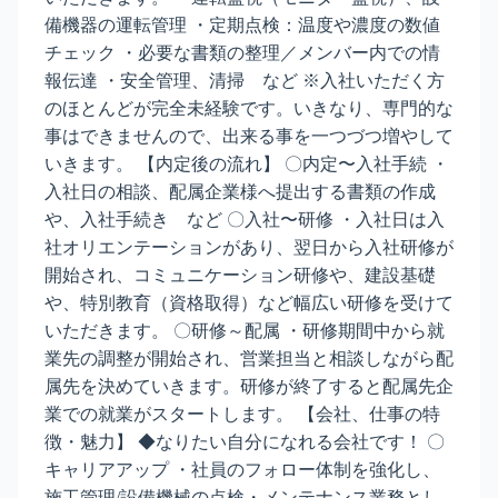
備機器の運転管理 ・定期点検：温度や濃度の数値
チェック ・必要な書類の整理／メンバー内での情
報伝達 ・安全管理、清掃 など ※入社いただく方
のほとんどが完全未経験です。いきなり、専門的な
事はできませんので、出来る事を一つづつ増やして
いきます。 【内定後の流れ】 〇内定〜入社手続 ・
入社日の相談、配属企業様へ提出する書類の作成
や、入社手続き など 〇入社〜研修 ・入社日は入
社オリエンテーションがあり、翌日から入社研修が
開始され、コミュニケーション研修や、建設基礎
や、特別教育（資格取得）など幅広い研修を受けて
いただきます。 〇研修～配属 ・研修期間中から就
業先の調整が開始され、営業担当と相談しながら配
属先を決めていきます。研修が終了すると配属先企
業での就業がスタートします。 【会社、仕事の特
徴・魅力】 ◆なりたい自分になれる会社です！ 〇
キャリアアップ ・社員のフォロー体制を強化し、
施工管理/設備機械の点検・メンテナンス業務とし