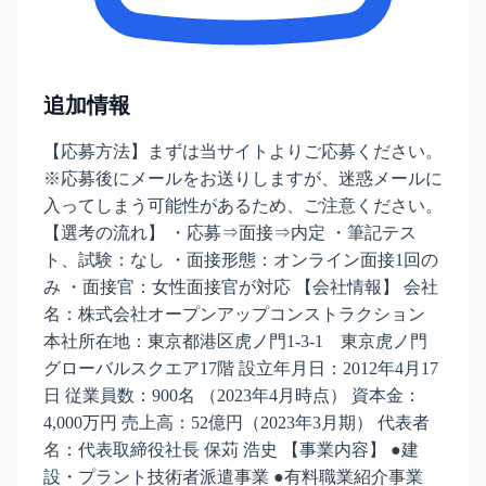
追加情報
【応募方法】まずは当サイトよりご応募ください。
※応募後にメールをお送りしますが、迷惑メールに
入ってしまう可能性があるため、ご注意ください。
【選考の流れ】 ・応募⇒面接⇒内定 ・筆記テス
ト、試験：なし ・面接形態：オンライン面接1回の
み ・面接官：女性面接官が対応 【会社情報】 会社
名：株式会社オープンアップコンストラクション
本社所在地：東京都港区虎ノ門1-3-1 東京虎ノ門
グローバルスクエア17階 設立年月日：2012年4月17
日 従業員数：900名 （2023年4月時点） 資本金：
4,000万円 売上高：52億円（2023年3月期） 代表者
名：代表取締役社長 保苅 浩史 【事業内容】 ●建
設・プラント技術者派遣事業 ●有料職業紹介事業