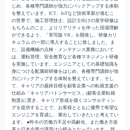
じめ、各種専門講師が強力にバックアップする体制
を整えています。ICT、IoTなど技術革新が進むこ
の世界で、施工管理技士、設計士向けの座学研修は
もちろんのこと、よりリアリティを伴った現場理解
ができるよう、「実写版 VR」を開発し、研修カリ
キュラム の一部に導入することに致しました。ま
た、設備機械の点検・メンテナンス業務において
は、運転管理、安全教育など各種マネジメント研修
を実施しています。エンジニアとしての基礎知識を
身につける配属前研修をはじめ、各種専門講師が強
力にバックアップする体制を整えています。そし
て、キャリアの最終目標を顧客企業への転籍支援の
仕組み「キャリアバトンサービス」(顧客企業転籍
制度)に置き、キャリア形成を描くコンサルティン
グを提供することで、お客様とともに優秀で有望な
エンジニアを育成し、輩出していきたいと考えてい
ます。 ●昨今の労働力不足や高齢化、また働き方改
革と日本企業の課題は山積みとなっています。 就