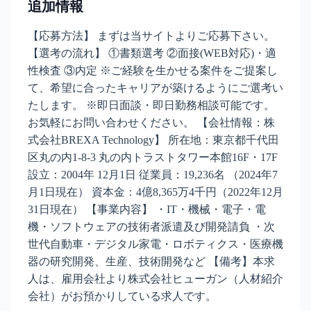
追加情報
【応募方法】 まずは当サイトよりご応募下さい。
【選考の流れ】 ①書類選考 ②面接(WEB対応)・適
性検査 ③内定 ※ご経験を生かせる案件をご提案し
て、希望に合ったキャリアが築けるようにご選考い
たします。 ※即日面談・即日勤務相談可能です。
お気軽にお問い合わせください。 【会社情報：株
式会社BREXA Technology】 所在地：東京都千代田
区丸の内1-8-3 丸の内トラストタワー本館16F・17F
設立：2004年 12月1日 従業員：19,236名 （2024年7
月1日現在） 資本金：4億8,365万4千円（2022年12月
31日現在） 【事業内容】 ・IT・機械・電子・電
機・ソフトウェアの技術者派遣及び開発請負 ・次
世代自動車・デジタル家電・ロボティクス・医療機
器の研究開発、生産、技術開発など 【備考】本求
人は、雇用会社より株式会社ヒューガン（人材紹介
会社）がお預かりしている求人です。