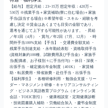
【給与】 想定月給：23~35万 想定年収：420万～
530万 ※残業手当＋家賃補助(寮に住む場合)＋家族
手当(該当する場合) ※希望年収・スキル・経験を考
慮し決定 ※賃金はあくまでも目安の金額であり、
選考を通じて上下する可能性があります。 ・昇給
／年1回（4月） ・賞与／年2回（7月、12月） ・時
間外手当100%支給 【手当】 ・交通費全額支給 ・
残業手当別途支給 ・永年勤続表彰 ・資格取得手当
(資格対象約100種、試験費用及び手当金) ・家族手
当(配偶者、お子様別々に手当付与) ・休日・深夜・
出張手当 ・確定拠出年金制度（401K） ・家賃補
助・転居費用・帰省旅費・赴任手当・出張手当
【福利厚生】 ・各種研修利用 ・勉強会支援・リー
ダー・マネジメント研修・キャリアコンサルティン
グ ・ビジネス英語教育プログラム（オンライン英
会話・TOEIC割引） ・健康相談室・定期健康診断
・技術図書購入補助 ・労働組合加入 ・慶弔金制度