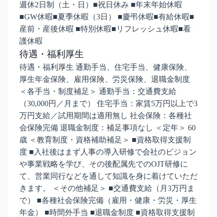
週休2日制（土・日）■祝日休み ■年末年始休暇
■GW休暇■夏季休暇（3日） ■慶弔休暇■有給休暇■
産前・産後休暇 ■特別休暇■リフレッシュ休暇■看
護休暇
待遇・福利厚生
待遇・福利厚生 通勤手当、住宅手当、健康保険、
厚生年金保険、雇用保険、労災保険、退職金制度
＜各手当・制度補足＞ 通勤手当：交通費支給
（30,000円／月まで） 住宅手当：家賃5万円以上で3
万円支給／試用期間は適用無し 社会保険：各種社
会保険完備 退職金制度：補足事項なし ＜定年＞ 60
歳 ＜教育制度・資格補助補足＞ ■資格取得支援制
度 ■入社後はまず人事の導入研修で会社のビジョン
や事業戦略を学び、その後配属先でのOJT研修に
て、営業同行などを通して知識を身に着けていただ
きます。 ＜その他補足＞ ■交通費支給（月3万円ま
で） ■各種社会保険完備（雇用・健康・労災・厚生
年金） ■時間外手当 ■退職金制度 ■資格取得支援制