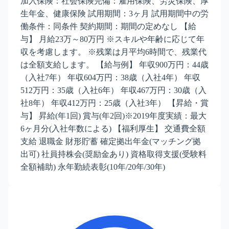
加入保険：社会保険完備：雇用保険、労災保険、厚
生年金、健康保険 試用期間：3ヶ月 試用期間中の労
働条件：同条件 契約期間：期間の定めなし 【給
与】 月給23万～80万円 ※スキルや年齢に応じて年
収を考慮します。 ※残業は月平均6時間で、残業代
は全額支給します。 【給与例】 年収900万円：44歳
（入社7年） 年収604万円：38歳（入社4年） 年収
512万円：35歳（入社6年） 年収467万円：30歳（入
社8年） 年収412万円：25歳（入社3年） 【昇給・賞
与】 昇給(年1回) 賞与(年2回)※2019年度実績：最大
6ヶ月分(入社年数による) 【福利厚生】 交通費全額
支給 退職金 財形貯蓄 確定拠出年金(マッチング拠
出可) 社員持株会(奨励金あり) 資格取得支援(受験料
全額補助) 永年勤続表彰(10年/20年/30年)