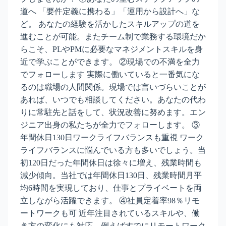
道へ 「要件定義に携わる」「運用から設計へ」な
ど。 あなたの経験を活かしたスキルアップの道を
進むことが可能。またチーム制で業務する環境だか
らこそ、PLやPMに必要なマネジメントスキルを身
近で学ぶことができます。 ②現場での不満を全力
でフォローします 実際に働いていると一番気にな
るのは職場の人間関係。現場では言いづらいことが
あれば、いつでも相談してください。あなたの代わ
りに常駐先と話をして、状況改善に努めます。エン
ジニア出身の私たちが全力でフォローします。 ③
年間休日130日ワークライフバランスも重視 ワーク
ライフバランスに悩んでいる方も多いでしょう。当
初120日だった年間休日は徐々に増え、残業時間も
減少傾向。当社では年間休日130日、残業時間月平
均6時間を実現しており、仕事とプライベートを両
立しながら活躍できます。 ④社員定着率98％リモ
ートワークも可 近年注目されているスキルや、働
き方の変化にも対応。例えばすでにリモートワーク