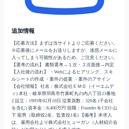
追加情報
【応募方法】まずは当サイトよりご応募ください。
※応募後にメールをお送りしますが、迷惑メールに
入ってしまう可能性があるため、ご注意ください。
【選考の流れ】 書類選考→１次・２次⾯接→内定
【入社後の流れ】 ・Webによるヒアリング、スキ
ルシートの作成 ・案件の提案 ・案件のアサイン
【会社情報】 社名：株式会社ＥＭＤ（イーエムデ
ィ) 本社：岐阜県羽島市竹鼻町丸の内八丁目23番地
2 設立：1995年02月10日 従業員数：320名 (子会社
を含む) 資本金：8,400万円 役職：Founder & CEO 山
下 龍男（取締役2名、監査役1名) 【備考】本求人
は、雇用会社より株式会社ヒューガン（人材紹介会