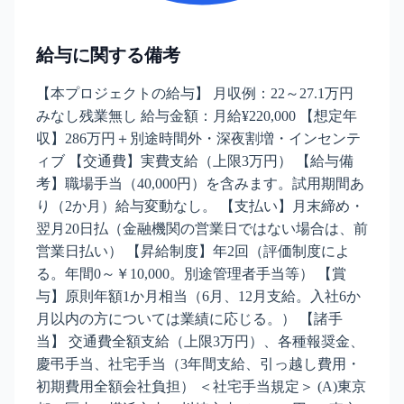
給与に関する備考
【本プロジェクトの給与】 月収例：22～27.1万円
みなし残業無し 給与金額：月給¥220,000 【想定年
収】286万円＋別途時間外・深夜割増・インセンテ
ィブ 【交通費】実費支給（上限3万円） 【給与備
考】職場手当（40,000円）を含みます。試用期間あ
り（2か月）給与変動なし。 【支払い】月末締め・
翌月20日払（金融機関の営業日ではない場合は、前
営業日払い） 【昇給制度】年2回（評価制度によ
る。年間0～￥10,000。別途管理者手当等） 【賞
与】原則年額1か月相当（6月、12月支給。入社6か
月以内の方については業績に応じる。） 【諸手
当】 交通費全額支給（上限3万円）、各種報奨金、
慶弔手当、社宅手当（3年間支給、引っ越し費用・
初期費用全額会社負担） ＜社宅手当規定＞ (A)東京