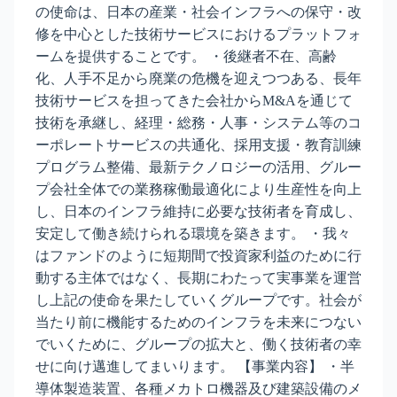
の使命は、日本の産業・社会インフラへの保守・改
修を中心とした技術サービスにおけるプラットフォ
ームを提供することです。 ・後継者不在、高齢
化、人手不足から廃業の危機を迎えつつある、長年
技術サービスを担ってきた会社からM&Aを通じて
技術を承継し、経理・総務・人事・システム等のコ
ーポレートサービスの共通化、採用支援・教育訓練
プログラム整備、最新テクノロジーの活用、グルー
プ会社全体での業務稼働最適化により生産性を向上
し、日本のインフラ維持に必要な技術者を育成し、
安定して働き続けられる環境を築きます。 ・我々
はファンドのように短期間で投資家利益のために行
動する主体ではなく、長期にわたって実事業を運営
し上記の使命を果たしていくグループです。社会が
当たり前に機能するためのインフラを未来につない
でいくために、グループの拡大と、働く技術者の幸
せに向け邁進してまいります。 【事業内容】 ・半
導体製造装置、各種メカトロ機器及び建築設備のメ