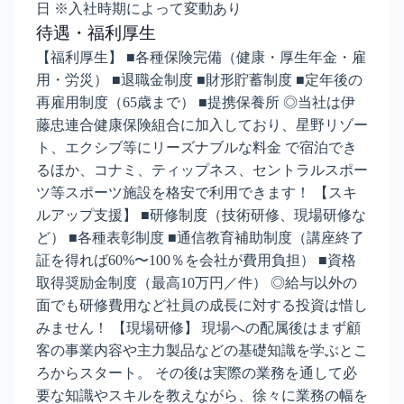
日 ※入社時期によって変動あり
待遇・福利厚生
【福利厚生】 ■各種保険完備（健康・厚生年金・雇
用・労災） ■退職金制度 ■財形貯蓄制度 ■定年後の
再雇用制度（65歳まで） ■提携保養所 ◎当社は伊
藤忠連合健康保険組合に加入しており、星野リゾー
ト、エクシブ等にリーズナブルな料金 で宿泊でき
るほか、コナミ、ティップネス、セントラルスポー
ツ等スポーツ施設を格安で利用できます！ 【スキ
ルアップ支援】 ■研修制度（技術研修、現場研修な
ど） ■各種表彰制度 ■通信教育補助制度（講座終了
証を得れば60%〜100％を会社が費用負担） ■資格
取得奨励金制度（最高10万円／件） ◎給与以外の
面でも研修費用など社員の成長に対する投資は惜し
みません！ 【現場研修】 現場への配属後はまず顧
客の事業内容や主力製品などの基礎知識を学ぶとこ
ろからスタート。 その後は実際の業務を通して必
要な知識やスキルを教えながら、徐々に業務の幅を