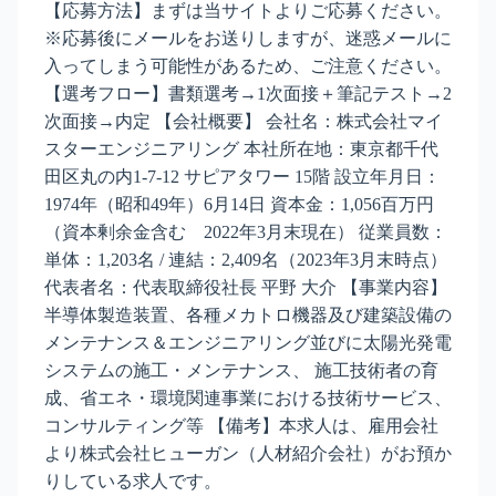
【応募方法】まずは当サイトよりご応募ください。
※応募後にメールをお送りしますが、迷惑メールに
入ってしまう可能性があるため、ご注意ください。
【選考フロー】書類選考→1次面接＋筆記テスト→2
次面接→内定 【会社概要】 会社名：株式会社マイ
スターエンジニアリング 本社所在地：東京都千代
田区丸の内1-7-12 サピアタワー 15階 設立年月日：
1974年（昭和49年）6月14日 資本金：1,056百万円
（資本剰余金含む 2022年3月末現在） 従業員数：
単体：1,203名 / 連結：2,409名（2023年3月末時点）
代表者名：代表取締役社長 平野 大介 【事業内容】
半導体製造装置、各種メカトロ機器及び建築設備の
メンテナンス＆エンジニアリング並びに太陽光発電
システムの施工・メンテナンス、 施工技術者の育
成、省エネ・環境関連事業における技術サービス、
コンサルティング等 【備考】本求人は、雇用会社
より株式会社ヒューガン（人材紹介会社）がお預か
りしている求人です。