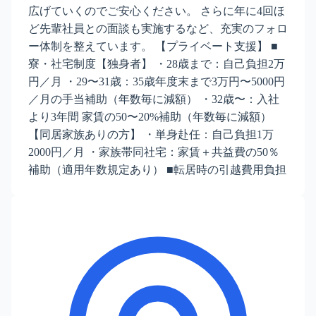
広げていくのでご安心ください。 さらに年に4回ほ
ど先輩社員との面談も実施するなど、充実のフォロ
ー体制を整えています。 【プライベート支援】 ■
寮・社宅制度【独身者】 ・28歳まで：自己負担2万
円／月 ・29〜31歳：35歳年度末まで3万円〜5000円
／月の手当補助（年数毎に減額） ・32歳〜：入社
より3年間 家賃の50〜20%補助（年数毎に減額）
【同居家族ありの方】 ・単身赴任：自己負担1万
2000円／月 ・家族帯同社宅：家賃＋共益費の50％
補助（適用年数規定あり） ■転居時の引越費用負担