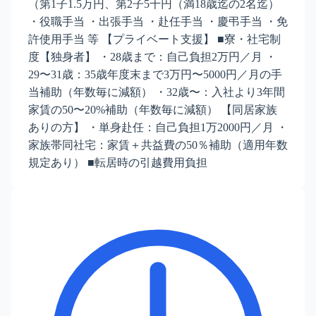
（第1子1.5万円、第2子5千円（満18歳迄の2名迄）
・役職手当 ・出張手当 ・赴任手当 ・慶弔手当 ・免
許使用手当 等 【プライベート支援】 ■寮・社宅制
度【独身者】 ・28歳まで：自己負担2万円／月 ・
29〜31歳：35歳年度末まで3万円〜5000円／月の手
当補助（年数毎に減額） ・32歳〜：入社より3年間
家賃の50〜20%補助（年数毎に減額） 【同居家族
ありの方】 ・単身赴任：自己負担1万2000円／月 ・
家族帯同社宅：家賃＋共益費の50％補助（適用年数
規定あり） ■転居時の引越費用負担