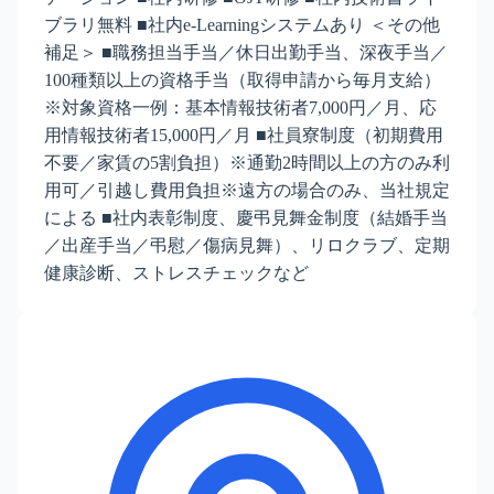
ブラリ無料 ■社内e-Learningシステムあり ＜その他
補足＞ ■職務担当手当／休日出勤手当、深夜手当／
100種類以上の資格手当（取得申請から毎月支給）
※対象資格一例：基本情報技術者7,000円／月、応
用情報技術者15,000円／月 ■社員寮制度（初期費用
不要／家賃の5割負担）※通勤2時間以上の方のみ利
用可／引越し費用負担※遠方の場合のみ、当社規定
による ■社内表彰制度、慶弔見舞金制度（結婚手当
／出産手当／弔慰／傷病見舞）、リロクラブ、定期
健康診断、ストレスチェックなど