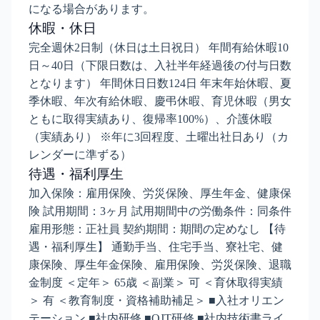
になる場合があります。
休暇・休日
完全週休2日制（休日は土日祝日） 年間有給休暇10
日～40日（下限日数は、入社半年経過後の付与日数
となります） 年間休日日数124日 年末年始休暇、夏
季休暇、年次有給休暇、慶弔休暇、育児休暇（男女
ともに取得実績あり、復帰率100%）、介護休暇
（実績あり） ※年に3回程度、土曜出社日あり（カ
レンダーに準ずる）
待遇・福利厚生
加入保険：雇用保険、労災保険、厚生年金、健康保
険 試用期間：3ヶ月 試用期間中の労働条件：同条件
雇用形態：正社員 契約期間：期間の定めなし 【待
遇・福利厚生】 通勤手当、住宅手当、寮社宅、健
康保険、厚生年金保険、雇用保険、労災保険、退職
金制度 ＜定年＞ 65歳 ＜副業＞ 可 ＜育休取得実績
＞ 有 ＜教育制度・資格補助補足＞ ■入社オリエン
テーション ■社内研修 ■OJT研修 ■社内技術書ライ