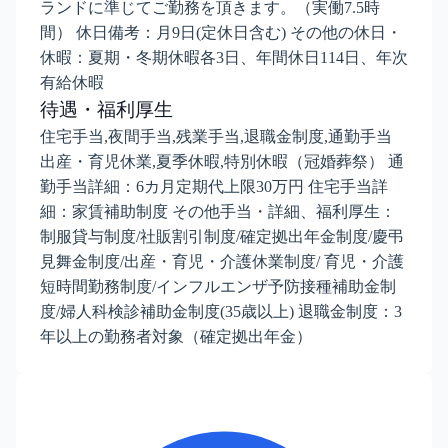
ランドに準じてご勤務を頂きます。（実働7.5時
間） 休日備考：月9日(定休日含む) その他の休日・
休暇：夏期・冬期休暇各3日、年間休日114日、年次
有給休暇
待遇・福利厚生
住宅手当,夜間手当,残業手当,退職金制度,通勤手当
出産・育児休業,夏季休暇,特別休暇（冠婚葬祭） 通
勤手当詳細：6カ月定期代上限30万円 住宅手当詳
細：家賃補助制度 その他手当・詳細、福利厚生：
制服貸与制度/社販割引制度/確定拠出年金制度/慶弔
見舞金制度/出産・育児・介護休業制度/ 育児・介護
短時間勤務制度/インフルエンザ予防接種補助金制
度/婦人科検診補助金制度(35歳以上) 退職金制度：3
年以上の勤務者対象（確定拠出年金）