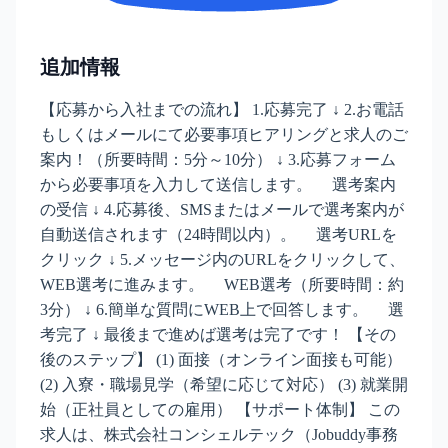
追加情報
【応募から入社までの流れ】 1.応募完了 ↓ 2.お電話
もしくはメールにて必要事項ヒアリングと求人のご
案内！（所要時間：5分～10分） ↓ 3.応募フォーム
から必要事項を入力して送信します。 選考案内
の受信 ↓ 4.応募後、SMSまたはメールで選考案内が
自動送信されます（24時間以内）。 選考URLを
クリック ↓ 5.メッセージ内のURLをクリックして、
WEB選考に進みます。 WEB選考（所要時間：約
3分） ↓ 6.簡単な質問にWEB上で回答します。 選
考完了 ↓ 最後まで進めば選考は完了です！ 【その
後のステップ】 (1) 面接（オンライン面接も可能）
(2) 入寮・職場見学（希望に応じて対応） (3) 就業開
始（正社員としての雇用） 【サポート体制】 この
求人は、株式会社コンシェルテック（Jobuddy事務