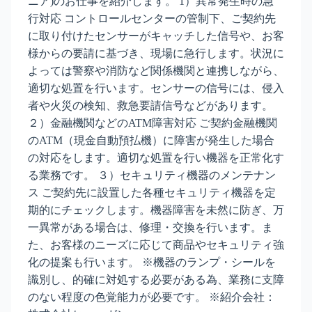
ニア)のお仕事を紹介します。 1）異常発生時の急
行対応 コントロールセンターの管制下、ご契約先
に取り付けたセンサーがキャッチした信号や、お客
様からの要請に基づき、現場に急行します。状況に
よっては警察や消防など関係機関と連携しながら、
適切な処置を行います。センサーの信号には、侵入
者や火災の検知、救急要請信号などがあります。
２）金融機関などのATM障害対応 ご契約金融機関
のATM（現金自動預払機）に障害が発生した場合
の対応をします。適切な処置を行い機器を正常化す
る業務です。 ３）セキュリティ機器のメンテナン
ス ご契約先に設置した各種セキュリティ機器を定
期的にチェックします。機器障害を未然に防ぎ、万
一異常がある場合は、修理・交換を行います。ま
た、お客様のニーズに応じて商品やセキュリティ強
化の提案も行います。 ※機器のランプ・シールを
識別し、的確に対処する必要がある為、業務に支障
のない程度の色覚能力が必要です。 ※紹介会社：