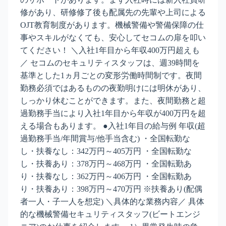
修があり、研修修了後も配属先の先輩や上司による
OJT教育制度があります。機械警備や警備保障の仕
事やスキルがなくても、安心してセコムの扉を叩い
てください！ ＼入社1年目から年収400万円超えも
／ セコムのセキュリティスタッフは、週39時間を
基準とした1ヵ月ごとの変形労働時間制です。夜間
勤務必須ではあるものの夜勤明けには明休があり、
しっかり休むことができます。また、夜間勤務と超
過勤務手当により入社1年目から年収が400万円を超
える場合もあります。 ●入社1年目の給与例 年収(超
過勤務手当/年間賞与/他手当含む) ・全国転勤な
し・扶養なし：342万円～405万円 ・全国転勤な
し・扶養あり：378万円～468万円 ・全国転勤あ
り・扶養なし：362万円～406万円 ・全国転勤あ
り・扶養あり：398万円～470万円 ※扶養あり(配偶
者一人・子一人を想定) ＼具体的な業務内容／ 具体
的な機械警備セキュリティスタッフ(ビートエンジ