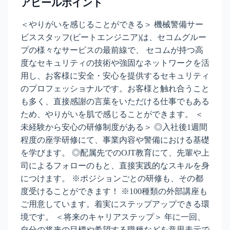
アピールポイント
＜やりがいを感じることができる＞ 機械警備サー
ビススタッフ(ビートエンジニア)は、セコムグルー
プの様々なサービスの最前線で、 セコムが持つ高
度なセキュリティの技術や強固なネットワークを活
用し、お客様に安全・安心を提供するセキュリティ
のプロフェッショナルです。お客様と触れ合うこと
も多く、直接感謝の言葉をいただける仕事でもある
ため、やりがいを肌で感じることができます。 ＜
未経験から安心の研修制度がある＞ ◎入社後1週間
程度の座学研修にて、事業内容や警備における基礎
を学びます。 ◎配属先でのOJT教育にて、先輩や上
司によるフォローのもと、直接実践的なスキルを身
につけます。 ※ポジションごとの研修も、その都
度受けることができます！ ※100種類の外部講座も
ご用意しています。着実にステップアップできる環
境です。 ＜将来のキャリアステップ＞ 年に一回、
自分の将来の目標や希望する職種などを意思表示で