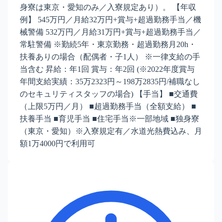
身寮は東京・愛知のみ／入寮規定あり）。 【年収
例】 545万円／月給32万円+賞与+超過勤務手当／機
械警備 532万円／月給31万円+賞与+超過勤務手当／
常駐警備 ※勤続5年・東京勤務・超過勤務月20h・
扶養ありの場合（配偶者・子1人） ※一律支給の手
当含む 昇給：年1回 賞与：年2回 (※2022年度賞与
年間支給実績：35万2323円～198万2835円/補職なし
のセキュリティスタッフの場合) 【手当】 ■交通費
（上限5万円／月） ■超過勤務手当（全額支給） ■
扶養手当 ■育児手当 ■住宅手当※一部地域 ■独身寮
（東京・愛知）※入寮規定有／水道光熱費込み、月
額1万4000円で利用可