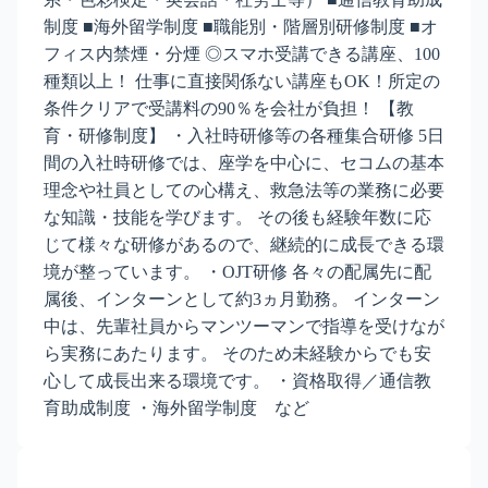
制度 ■海外留学制度 ■職能別・階層別研修制度 ■オ
フィス内禁煙・分煙 ◎スマホ受講できる講座、100
種類以上！ 仕事に直接関係ない講座もOK！所定の
条件クリアで受講料の90％を会社が負担！ 【教
育・研修制度】 ・入社時研修等の各種集合研修 5日
間の入社時研修では、座学を中心に、セコムの基本
理念や社員としての心構え、救急法等の業務に必要
な知識・技能を学びます。 その後も経験年数に応
じて様々な研修があるので、継続的に成長できる環
境が整っています。 ・OJT研修 各々の配属先に配
属後、インターンとして約3ヵ月勤務。 インターン
中は、先輩社員からマンツーマンで指導を受けなが
ら実務にあたります。 そのため未経験からでも安
心して成長出来る環境です。 ・資格取得／通信教
育助成制度 ・海外留学制度 など