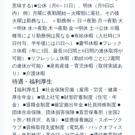
意味する) ■公休（月6～11日）、明休（月9日以
内） 例）月曜に夜勤開始～火曜朝に退社。その後
火曜は勤務なし。 ＜勤務例＞ 日⇒夜勤 月⇒夜勤 火
⇒明休 水⇒夜勤 木⇒夜勤 金⇒明休 土⇒公休 ※職
種等により勤務例は異なる ■有給休暇（入社時に9
日付与、半年後には15日へ） ■慶弔休暇 ■フレック
ス休暇（年に1回、最長10日間と6日間の連休取得が
可能） ■リフレッシュ休暇（勤続10年ごとに2週間
の連休が可能） ■産前産後・育児休暇（取得実績あ
り） ■介護休暇
待遇・福利厚生
【福利厚生】 ■社会保険完備（雇用・労災・健康・
厚生年金） ■借上社宅 ■財形貯蓄制度（住宅・年
金） ■退職金制度 ■確定拠出年金 ■社員持株制度 ■
団体生命保険、団体損害保険 ■直営保養所（全国2
ヶ所／軽井沢、名張） ■提携保養施設・スポーツク
ラブ ■資格取得支援制度（電気系・バックオフィス
系・色彩検定・英会話・社労士等） ■通信教育助成