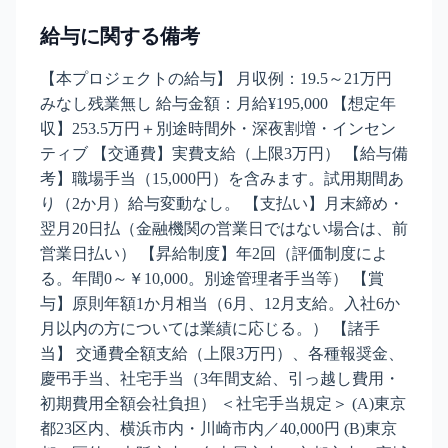
給与に関する備考
【本プロジェクトの給与】 月収例：19.5～21万円
みなし残業無し 給与金額：月給¥195,000 【想定年
収】253.5万円＋別途時間外・深夜割増・インセン
ティブ 【交通費】実費支給（上限3万円） 【給与備
考】職場手当（15,000円）を含みます。試用期間あ
り（2か月）給与変動なし。 【支払い】月末締め・
翌月20日払（金融機関の営業日ではない場合は、前
営業日払い） 【昇給制度】年2回（評価制度によ
る。年間0～￥10,000。別途管理者手当等） 【賞
与】原則年額1か月相当（6月、12月支給。入社6か
月以内の方については業績に応じる。） 【諸手
当】 交通費全額支給（上限3万円）、各種報奨金、
慶弔手当、社宅手当（3年間支給、引っ越し費用・
初期費用全額会社負担） ＜社宅手当規定＞ (A)東京
都23区内、横浜市内・川崎市内／40,000円 (B)東京