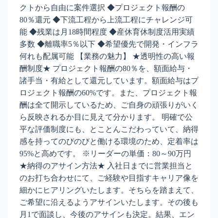
クトから自由に案件選択 ◆プロジェクト報酬の
80％還元 ◆下流工程から上流工程にチャレンジ可
能 ◆残業は月18時間程度 ◆産休育休制度活用実績
多数 ◆離職率5％以下 ◆希望優先で開発・インフラ
何れも配属可能 【業務の魅力】 ★透明性の高い報
酬制度★ プロジェクト報酬の80％を、額面給与・
諸手当・有給として還元しています。額面給与はプ
ロジェクト報酬の60%です。また、プロジェクト報
酬は全て開示しているため、ご自身の頑張りがいく
ら反映されるか目に見えて分かります。 明確で公
平な評価制度にも、とことんこだわっていて、納得
感を持ってのびのびと働ける環境のため、定着率は
95%と高めです。 ※リーダーの単価：80～90万円
★納得のアサイン方法★ 入社日までに営業担当と
のお打ち合わせにて、ご経験や目指すキャリア像を
細かにヒアリングいたします。そちらを踏まえて、
ご希望に沿えるようアサインいたします。その後も
月1で面談し、今後のアサインも決定。結果、エン