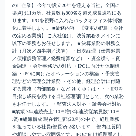
のIT企業】 今年で設立20年を迎える当社。全国に
拠点は11カ所、社員数も800名を超え成長過程にあ
ります。IPOを視野に入れたバックオフィス体制強
化に着手します。 ■業務内容 【変更の範囲：会社
の定める業務】 ご入社後は、決算業務をメインに
以下の業務もお任せします。 ★決算業務の財務会
計（月次／四半期／決算） ・日次経理（伝票起票
／債権債務管理／経費精算など） ・資金繰り・資
金調達 ・会計事務所の対応 ・IPOに向けた体制構
築 ・IPOに向けたオペレーションの構築 ・予実管
理などの管理会計業務 ・その他、経理会計に付随
する業務（内部業務）など ゆくゆくは・・・IPOを
目指し成長を続ける当社経理部門として、次の業務
もお任せします。 ・監査法人対応 ・証券会社対応
■業績 3年連続売上110％増(3年連続従業員数110％
増) ■組織構成 現在管理部(20名)の中で、経理業務
を担っている社員(部長)が2名います。 部内は質問
や相談しやすい雰囲気です。IPOに向け経理部とし