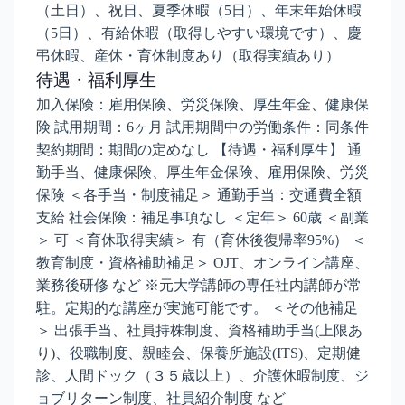
（土日）、祝日、夏季休暇（5日）、年末年始休暇
（5日）、有給休暇（取得しやすい環境です）、慶
弔休暇、産休・育休制度あり（取得実績あり）
待遇・福利厚生
加入保険：雇用保険、労災保険、厚生年金、健康保
険 試用期間：6ヶ月 試用期間中の労働条件：同条件
契約期間：期間の定めなし 【待遇・福利厚生】 通
勤手当、健康保険、厚生年金保険、雇用保険、労災
保険 ＜各手当・制度補足＞ 通勤手当：交通費全額
支給 社会保険：補足事項なし ＜定年＞ 60歳 ＜副業
＞ 可 ＜育休取得実績＞ 有（育休後復帰率95%） ＜
教育制度・資格補助補足＞ OJT、オンライン講座、
業務後研修 など ※元大学講師の専任社内講師が常
駐。定期的な講座が実施可能です。 ＜その他補足
＞ 出張手当、社員持株制度、資格補助手当(上限あ
り)、役職制度、親睦会、保養所施設(ITS)、定期健
診、人間ドック（３５歳以上）、介護休暇制度、ジ
ョブリターン制度、社員紹介制度 など