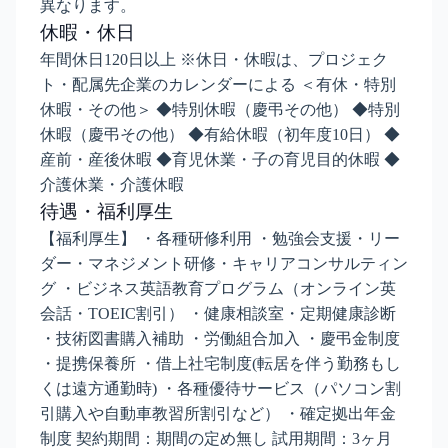
異なります。
休暇・休日
年間休日120日以上 ※休日・休暇は、プロジェク
ト・配属先企業のカレンダーによる ＜有休・特別
休暇・その他＞ ◆特別休暇（慶弔その他） ◆特別
休暇（慶弔その他） ◆有給休暇（初年度10日） ◆
産前・産後休暇 ◆育児休業・子の育児目的休暇 ◆
介護休業・介護休暇
待遇・福利厚生
【福利厚生】 ・各種研修利用 ・勉強会支援・リー
ダー・マネジメント研修・キャリアコンサルティン
グ ・ビジネス英語教育プログラム（オンライン英
会話・TOEIC割引） ・健康相談室・定期健康診断
・技術図書購入補助 ・労働組合加入 ・慶弔金制度
・提携保養所 ・借上社宅制度(転居を伴う勤務もし
くは遠方通勤時) ・各種優待サービス（パソコン割
引購入や自動車教習所割引など） ・確定拠出年金
制度 契約期間：期間の定め無し 試用期間：3ヶ月