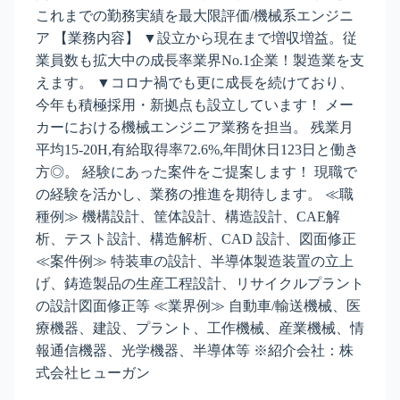
これまでの勤務実績を最大限評価/機械系エンジニ
ア 【業務内容】 ▼設立から現在まで増収増益。従
業員数も拡大中の成長率業界No.1企業！製造業を支
えます。 ▼コロナ禍でも更に成長を続けており、
今年も積極採用・新拠点も設立しています！ メー
カーにおける機械エンジニア業務を担当。 残業月
平均15-20H,有給取得率72.6%,年間休日123日と働き
方◎。 経験にあった案件をご提案します！ 現職で
の経験を活かし、業務の推進を期待します。 ≪職
種例≫ 機構設計、筐体設計、構造設計、CAE解
析、テスト設計、構造解析、CAD 設計、図面修正
≪案件例≫ 特装車の設計、半導体製造装置の立上
げ、鋳造製品の生産工程設計、リサイクルプラント
の設計図面修正等 ≪業界例≫ 自動車/輸送機械、医
療機器、建設、プラント、工作機械、産業機械、情
報通信機器、光学機器、半導体等 ※紹介会社：株
式会社ヒューガン