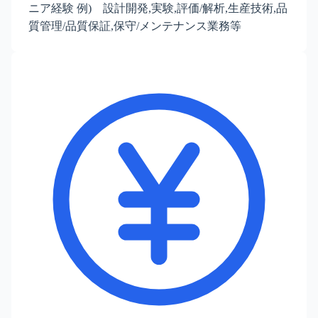
ニア経験 例) 設計開発,実験,評価/解析,生産技術,品
質管理/品質保証,保守/メンテナンス業務等