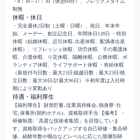
・8：30～17：30（休憩60分）、フレックスタイム
制無
休暇・休日
・完全週休2日制（土曜・日曜）、祝日、年末年
始、メーデー、創立記念日、年間休日128日 ・特別
休暇（結婚休暇、忌引休暇､出産休暇、配偶者出産
休暇）、リフレッシュ休暇、功労休暇、子の看護休
暇、介護休暇、り災休暇、隔離休暇、公務休暇、ボ
ランティア休暇、ライフサポート休暇 ・有給休暇
（新規付与日数：最大23日/繰越日数：最大23日/積
立日数：最大50日/計最大96日） ※初年度は入社時
期により変動あり
待遇・福利厚生
【福利厚生】 財形貯蓄､従業員持株会､独身寮･社
宅､保養所(契約ホテル)、資格取得手当 【備考】 ・
研修制度/「高度な技術者集団」を目指していま
す。資格取得をバックアップする自己研修・集合研
修、経験年数や職位などレベルに応じた階層別研