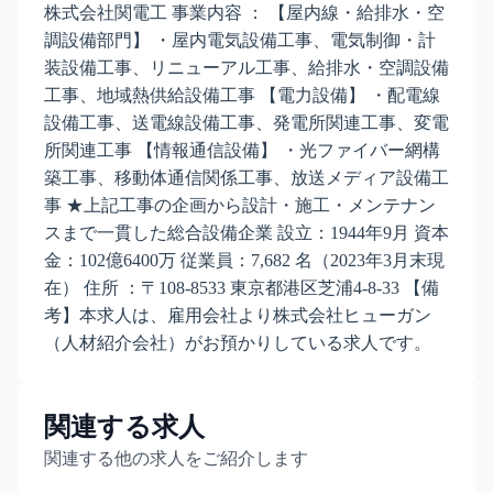
株式会社関電工 事業内容 ： 【屋内線・給排水・空
調設備部門】 ・屋内電気設備工事、電気制御・計
装設備工事、リニューアル工事、給排水・空調設備
工事、地域熱供給設備工事 【電力設備】 ・配電線
設備工事、送電線設備工事、発電所関連工事、変電
所関連工事 【情報通信設備】 ・光ファイバー網構
築工事、移動体通信関係工事、放送メディア設備工
事 ★上記工事の企画から設計・施工・メンテナン
スまで一貫した総合設備企業 設立：1944年9月 資本
金：102億6400万 従業員：7,682 名（2023年3月末現
在） 住所 ：〒108-8533 東京都港区芝浦4-8-33 【備
考】本求人は、雇用会社より株式会社ヒューガン
（人材紹介会社）がお預かりしている求人です。
関連する求人
関連する他の求人をご紹介します