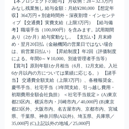
【本プロジェクトの給与】 月収例：28～32.3万円
みなし残業無し 給与金額：月給¥280,000 【想定年
収】364万円＋別途時間外・深夜割増・インセンテ
ィブ 【交通費】実費支給（上限3万円） 【給与備
考】職場手当（100,000円）を含みます。試用期間
あり（2か月）給与変動なし。 【支払い】月末締
め・翌月20日払（金融機関の営業日ではない場合
は、前営業日払い） 【昇給制度】年2回（評価制度
による。年間0～￥10,000。別途管理者手当等）
【賞与】原則年額1か月相当（6月、12月支給。入社
6か月以内の方については業績に応じる。） 【諸手
当】 交通費全額支給（上限3万円）、各種報奨金、
慶弔手当、社宅手当（3年間支給、引っ越し費用・
初期費用全額会社負担） ＜社宅手当規定＞ (A)東京
都23区内、横浜市内・川崎市内／40,000円 (B)東京
都23区外、大阪市内、名古屋市内、京都市内、宮城
県、千葉県、神奈川県(A以外)、埼玉県、兵庫県／
35,000円 (C)上記以外の地域／25,000円