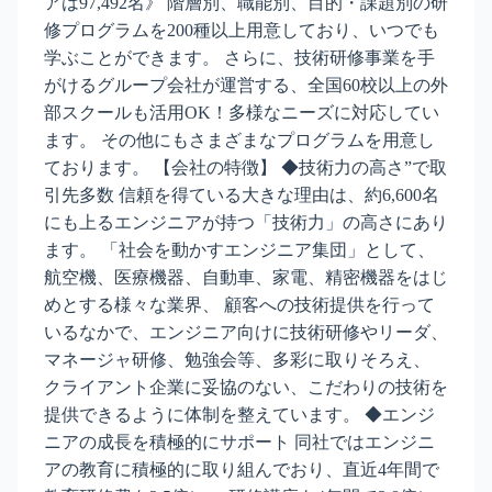
アは97,492名》 階層別、職能別、目的・課題別の研
修プログラムを200種以上用意しており、いつでも
学ぶことができます。 さらに、技術研修事業を手
がけるグループ会社が運営する、全国60校以上の外
部スクールも活用OK！多様なニーズに対応してい
ます。 その他にもさまざまなプログラムを用意し
ております。 【会社の特徴】 ◆技術力の高さ”で取
引先多数 信頼を得ている大きな理由は、約6,600名
にも上るエンジニアが持つ「技術力」の高さにあり
ます。 「社会を動かすエンジニア集団」として、
航空機、医療機器、自動車、家電、精密機器をはじ
めとする様々な業界、 顧客への技術提供を行って
いるなかで、エンジニア向けに技術研修やリーダ、
マネージャ研修、勉強会等、多彩に取りそろえ、
クライアント企業に妥協のない、こだわりの技術を
提供できるように体制を整えています。 ◆エンジ
ニアの成長を積極的にサポート 同社ではエンジニ
アの教育に積極的に取り組んでおり、直近4年間で