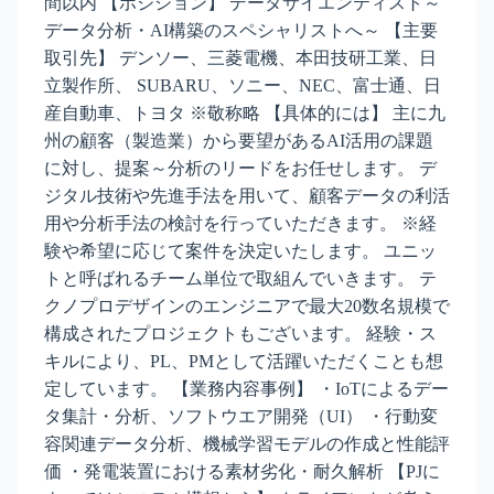
間以内 【ポジション】 データサイエンティスト～
データ分析・AI構築のスペシャリストへ～ 【主要
取引先】 デンソー、三菱電機、本田技研工業、日
立製作所、 SUBARU、ソニー、NEC、富士通、日
産自動車、トヨタ ※敬称略 【具体的には】 主に九
州の顧客（製造業）から要望があるAI活用の課題
に対し、提案～分析のリードをお任せします。 デ
ジタル技術や先進手法を用いて、顧客データの利活
用や分析手法の検討を行っていただきます。 ※経
験や希望に応じて案件を決定いたします。 ユニッ
トと呼ばれるチーム単位で取組んでいきます。 テ
クノプロデザインのエンジニアで最大20数名規模で
構成されたプロジェクトもございます。 経験・ス
キルにより、PL、PMとして活躍いただくことも想
定しています。 【業務内容事例】 ・IoTによるデー
タ集計・分析、ソフトウエア開発（UI） ・行動変
容関連データ分析、機械学習モデルの作成と性能評
価 ・発電装置における素材劣化・耐久解析 【PJに