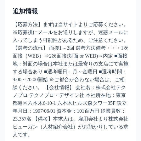
追加情報
【応募方法】まずは当サイトよりご応募ください。
※応募後にメールをお送りしますが、迷惑メールに
入ってしまう可能性があるため、ご注意ください。
【選考の流れ】 面接1～2回 選考方法備考・・・1次
面接（WEB）⇒2次面接(対面 or WEB)⇒内定 ■面接
地：対面の場合は本社または最寄りの支店にて実施
する場合あり ■選考曜日：月～金曜日 ■選考時間：
9:00～20:00開始 ※ご都合が合わない場合は、ご相
談ください。 【会社情報】 会社名：株式会社テク
ノプロ テクノプロ・デザイン社 本社所在地：東京
都港区六本木6-10-1 六本木ヒルズ森タワー35F 設立
年月日：1997/06/01 資本金：101百万円 従業員数：
23,357名 【備考】本求人は、雇用会社より株式会社
ヒューガン（人材紹介会社）がお預かりしている求
人です。