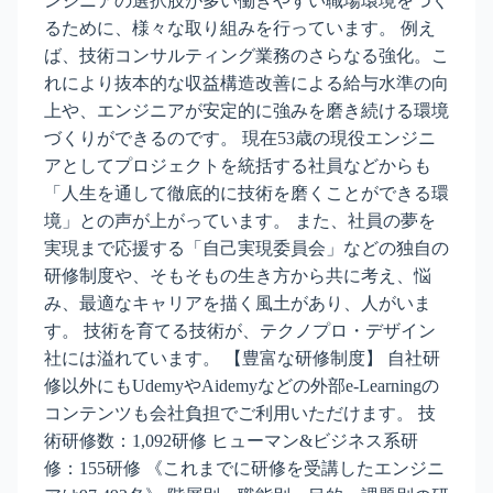
ンジニアの選択肢が多い働きやすい職場環境をつく
るために、様々な取り組みを行っています。 例え
ば、技術コンサルティング業務のさらなる強化。こ
れにより抜本的な収益構造改善による給与水準の向
上や、エンジニアが安定的に強みを磨き続ける環境
づくりができるのです。 現在53歳の現役エンジニ
アとしてプロジェクトを統括する社員などからも
「人生を通して徹底的に技術を磨くことができる環
境」との声が上がっています。 また、社員の夢を
実現まで応援する「自己実現委員会」などの独自の
研修制度や、そもそもの生き方から共に考え、悩
み、最適なキャリアを描く風土があり、人がいま
す。 技術を育てる技術が、テクノプロ・デザイン
社には溢れています。 【豊富な研修制度】 自社研
修以外にもUdemyやAidemyなどの外部e-Learningの
コンテンツも会社負担でご利用いただけます。 技
術研修数：1,092研修 ヒューマン&ビジネス系研
修：155研修 《これまでに研修を受講したエンジニ