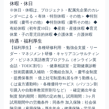
休暇・休日
※休日・休暇は、プロジェクト・配属先企業のカレ
ンダーによる ＜有休・特別休暇・その他＞ ◆特別
休暇（慶弔その他） ◆特別休暇（慶弔その他） ◆
有給休暇（初年度10日） ◆産前・産後休暇 ◆育児
休業・子の育児目的休暇 ◆介護休業・介護休暇
待遇・福利厚生
【福利厚生】 ・各種研修利用 ・勉強会支援・リー
ダー・マネジメント研修・キャリアコンサルティン
グ ・ビジネス英語教育プログラム（オンライン英
会話・TOEIC割引） ・健康相談室・定期健康診断
・技術図書購入補助 ・労働組合加入 ・慶弔金制度
・提携保養所 ・借上社宅制度(転居を伴う勤務もし
くは遠方通勤時) ・各種優待サービス（パソコン割
引購入や自動車教習所割引など） ・確定拠出年金
制度 契約期間：期間の定め無し 試用期間：3ヶ月
試用期間中の労働条件：同条件 加入保険：社会保
険完備（雇用保険・厚生年金・健康保険・労災保