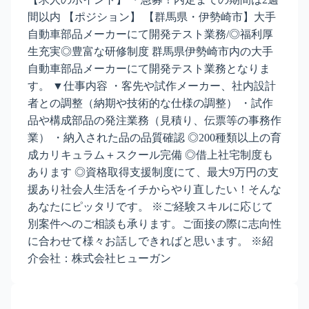
間以内 【ポジション】 【群馬県・伊勢崎市】大手
自動車部品メーカーにて開発テスト業務/◎福利厚
生充実◎豊富な研修制度 群馬県伊勢崎市内の大手
自動車部品メーカーにて開発テスト業務となりま
す。 ▼仕事内容 ・客先や試作メーカー、社内設計
者との調整（納期や技術的な仕様の調整） ・試作
品や構成部品の発注業務（見積り、伝票等の事務作
業） ・納入された品の品質確認 ◎200種類以上の育
成カリキュラム＋スクール完備 ◎借上社宅制度も
あります ◎資格取得支援制度にて、最大9万円の支
援あり社会人生活をイチからやり直したい！そんな
あなたにピッタリです。 ※ご経験スキルに応じて
別案件へのご相談も承ります。ご面接の際に志向性
に合わせて様々お話しできればと思います。 ※紹
介会社：株式会社ヒューガン