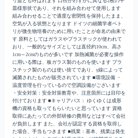
リ皿とも呼ばれます 口径がわずかに異なる2枚の平
皿様形状であり、それを組み合わせて使用します
組み合わせることで適度な密閉性を保持したまま、
空気が入る状態となります ドイツの細菌学者ペト
リが微生物培養のために用いたことが命名の由来で
す 原料としてはガラスやプラスチックが使われて
おり、一般的なサイズとしては直径約10cm、高さ
1cm～2cmのものが多いです 加熱滅菌が必要な操作
に用いる際は、板ガラス製のものを使います プラ
スチック製のものは使い捨てであり、γ線によって
滅菌されたものが販売されています ■環境設備 ・
温度管理を行っているので空調設備がございます
・安全対策：安全対策教育や、注意箇所には目印を
付けております ■キャリアパス： ゆくゆくは成形
機の資格も取ってもらいたいと思っています 資格
取得にあたっての外部研修の費用などはすべて会社
が負担します また、会社が認定する資格を取得し
た場合、手当もつきます ■残業：基本、残業は発生