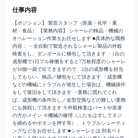
仕事内容
【ポジション】 製造スタッフ（医薬・化学・素
材・食品） 【業務内容】 シャーレの検品・機械の
オペレーション作業をお任せします ■具体的な職務
内容： ・全自動で製造されるシャーレ製品の外観
検査をし、ダンボールに梱包して頂きます ・1台の
成形機で1日フル稼働をすると7万枚程度のシャーレ
が10個一袋で出てきますので、2台の成形機を担当
してもらい、検品／梱包をして頂きます ・成形機
などの機械にトラブルが発生した場合は、機械操作
をして復旧をして頂きます ・業務に慣れてくれ
ば、成形機の条件出し／金型交換などの難しい業務
にも挑戦して頂きます ※外観検査はパートや派遣
の方がメイン ※機械の修理（ふたをはずしてネジ
を締めるやボタンを押す等）、トラブルシューティ
ングなどをお任せします ■シャーレとは 別名ペト