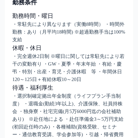
勤務条件
勤務時間・曜日
・常駐先により異なります（実働8時間） ・時間外
勤務：あり（月平均18時間) ※超過勤務手当は100%
支給
休暇・休日
・完全週休2日制 ※曜日に関しては常駐先により若
干の変動有り ・GW・夏季・年末年始 ・有給・慶
弔・特別・出産・育児・介護休暇 等 ・年間休日
120～125日＋有給休暇10～20日
待遇・福利厚生
・選択制確定拠出年金制度（ライフプラン手当制
度） ・退職金(勤続3年以上)、介護保険、社員持株
会 ・独身寮・社宅完備(月5万6000円迄の会社補助
あり) ※赴任地による ・赴任準備金3～5万円支給
(初回赴任時のみ) ・各種補助(資格受験、セミナ
ー・通信教育受講、学会参加等) ・引越・帰省費用