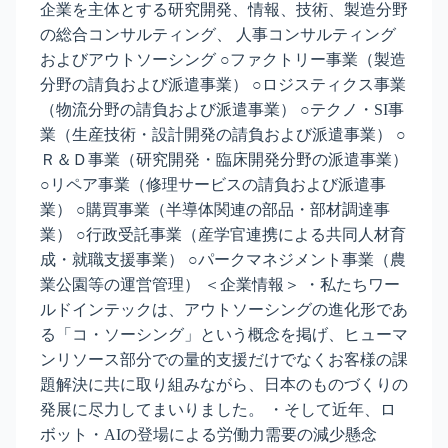
企業を主体とする研究開発、情報、技術、製造分野
の総合コンサルティング、 人事コンサルティング
およびアウトソーシング ○ファクトリー事業（製造
分野の請負および派遣事業） ○ロジスティクス事業
（物流分野の請負および派遣事業） ○テクノ・SI事
業（生産技術・設計開発の請負および派遣事業） ○
Ｒ＆Ｄ事業（研究開発・臨床開発分野の派遣事業）
○リペア事業（修理サービスの請負および派遣事
業） ○購買事業（半導体関連の部品・部材調達事
業） ○行政受託事業（産学官連携による共同人材育
成・就職支援事業） ○パークマネジメント事業（農
業公園等の運営管理） ＜企業情報＞ ・私たちワー
ルドインテックは、アウトソーシングの進化形であ
る「コ・ソーシング」という概念を掲げ、ヒューマ
ンリソース部分での量的支援だけでなくお客様の課
題解決に共に取り組みながら、日本のものづくりの
発展に尽力してまいりました。 ・そして近年、ロ
ボット・AIの登場による労働力需要の減少懸念