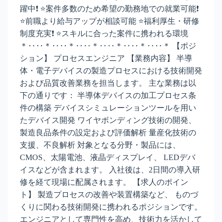
躍中❗ ⭐案件多数のため希望の勤務地での就業可能❗
⭐前職より給与アップが相談可能 ⭐福利厚生・研修
制度充実❗ ⭐スキルに合った案件に携われる環境
＊‥‥＊‥‥＊‥‥＊‥‥＊‥‥＊‥‥＊ 【ポジ
ション】 プロセスエンジニア 【業務内容】 半導
体・電子デバイスの製造プロセスにおける技術開発
および品質改善業務を担当します。 主な業務は以
下の通りです： 半導体デバイスの加工プロセス条
件の構築 デバイスシミュレーションツールを用い
たデバイス開発 ワイヤボンディング技術の開発、
製造良品条件の設定および評価解析 量産化技術の
支援、不良解析 対象となる分野・製品には、
CMOS、太陽電池、液晶ディスプレイ、 LEDデバ
イスなどが含まれます。 入社後は、2日間の導入研
修を経て現場に配属されます。 【求人のポイン
ト】 製造プロセスの改善や装置構築など、 ものづ
くりに関わる技術開発に携われるポジションです。
エンジニアとして専門性を高め、技術力を活かして