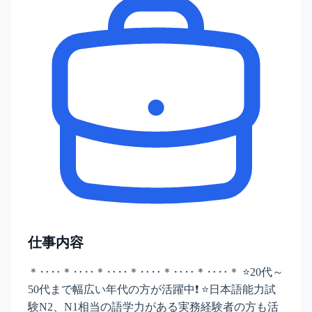
仕事内容
＊‥‥＊‥‥＊‥‥＊‥‥＊‥‥＊‥‥＊ ⭐20代～
50代まで幅広い年代の方が活躍中❗ ⭐日本語能力試
験N2、N1相当の語学力がある実務経験者の方も活