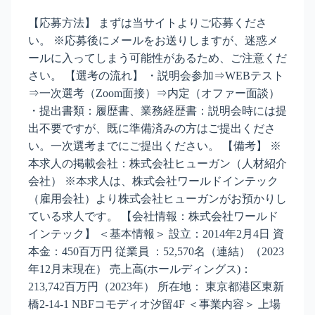
【応募方法】 まずは当サイトよりご応募くださ
い。 ※応募後にメールをお送りしますが、迷惑メ
ールに入ってしまう可能性があるため、ご注意くだ
さい。 【選考の流れ】 ・説明会参加⇒WEBテスト
⇒一次選考（Zoom面接）⇒内定（オファー面談）
・提出書類：履歴書、業務経歴書：説明会時には提
出不要ですが、既に準備済みの方はご提出くださ
い。一次選考までにご提出ください。 【備考】 ※
本求人の掲載会社：株式会社ヒューガン（人材紹介
会社） ※本求人は、株式会社ワールドインテック
（雇用会社）より株式会社ヒューガンがお預かりし
ている求人です。 【会社情報：株式会社ワールド
インテック】 ＜基本情報＞ 設立：2014年2月4日 資
本金：450百万円 従業員 ：52,570名（連結）（2023
年12月末現在） 売上高(ホールディングス)：
213,742百万円（2023年） 所在地： 東京都港区東新
橋2-14-1 NBFコモディオ汐留4F ＜事業内容＞ 上場