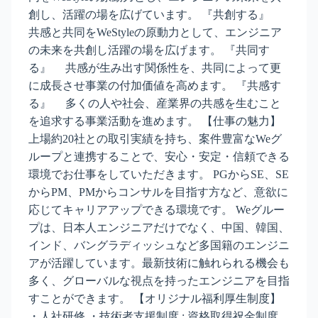
創し、活躍の場を広げています。 『共創する』
共感と共同をWeStyleの原動力として、エンジニア
の未来を共創し活躍の場を広げます。 『共同す
る』 共感が生み出す関係性を、共同によって更
に成長させ事業の付加価値を高めます。 『共感す
る』 多くの人や社会、産業界の共感を生むこと
を追求する事業活動を進めます。 【仕事の魅力】
上場約20社との取引実績を持ち、案件豊富なWeグ
ループと連携することで、安⼼・安定・信頼できる
環境でお仕事をしていただきます。 PGからSE、SE
からPM、PMからコンサルを⽬指す⽅など、意欲に
応じてキャリアアップできる環境です。 Weグルー
プは、⽇本⼈エンジニアだけでなく、中国、韓国、
インド、バングラディッシュなど多国籍のエンジニ
アが活躍しています。最新技術に触れられる機会も
多く、グローバルな視点を持ったエンジニアを目指
すことができます。 【オリジナル福利厚生制度】
・人社研修 ・技術者支援制度 : 資格取得祝金制度