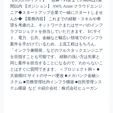
間以内 【ポジション】 AWS, Azure クラウドエンジ
ニア◆スタートアップ企業で一緒にスタートしませ
んか◆ 【業務内容】 これまでの経験・スキルや希
望を考慮の上、ネットワークまたはサーバのインフ
ラプロジェクトを担当していただきます。 ECサイ
ト、電⼒、公共、⾦融など幅広い領域でのインフラ
案件を⼿がけているため、上流⼯程はもちろん、
「インフラ兼開発」などのフルスタックエンジニア
を⽬指すことも可能です。 経験の浅い方は先輩と
同じ案件を担当することになるので、わからないこ
とはすぐに質問できます。 ＜プロジェクト例＞ ■
大規模ECサイトのサーバ更改 ■メガバンク⾦融シ
ステム ■労務管理社内インフラ構築 ■住⺠管理シス
テム構築 など ※紹介会社：株式会社ヒューガン