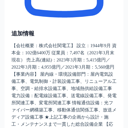
追加情報
【会社概要：株式会社関電工】 設立：1944年9月 資
本金：102億6400万 従業員：7,497名（2021年3月末
現在） 売上高(連結)：2023年3月期：5,415億円／
2022年3月期：4,955億円／2021年3月期：5,560億円
【事業内容】 屋内線・環境設備部門：屋内電気設
備工事、電気制御・計装設備工事、リニューアル工
事、空調・給排水設備工事、地域熱供給設備工事
電力設備：配電線設備工事、送電線設備工事、発電
所関連工事、変電所関連工事 情報通信設備：光フ
ァイバー網構築工事、移動体通信関係工事、放送メ
ディア設備工事 ★上記工事の企画から設計・施
工・メンテナンスまで一貫した総合設備企業 【応