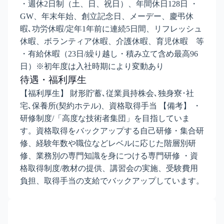
・週休2日制（土、日、祝日）、年間休日128日 ・
GW、年末年始、創立記念日、メーデー、慶弔休
暇､功労休暇/定年1年前に連続5日間、リフレッシュ
休暇、ボランティア休暇、介護休暇、育児休暇 等
・有給休暇（23日/繰り越し・積み立て含め最高96
日）※初年度は入社時期により変動あり
待遇・福利厚生
【福利厚生】 財形貯蓄､従業員持株会､独身寮･社
宅､保養所(契約ホテル)、資格取得手当 【備考】 ・
研修制度/「高度な技術者集団」を目指していま
す。資格取得をバックアップする自己研修・集合研
修、経験年数や職位などレベルに応じた階層別研
修、業務別の専門知識を身につける専門研修 ・資
格取得制度/教材の提供、講習会の実施、受験費用
負担、取得手当の支給でバックアップしています。