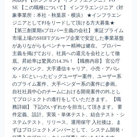
SE 【この職種について】 インフラエンジニア（対
象事業所：本社・秋葉原・横浜） ★インフラエン
ジニアとしてPJをリードして頂ける方大募集★
【第三創業期xプロパー主義の会社】 東証プライム
市場上場のSHIFTグループ企業で安定した事業基盤
がありながらもベンチャー精神は健在。 プロパー
主義を掲げており、社員への還元を会社として徹
底。昇給率は驚異の14.3%！ 【職務内容】 官公庁
やメガバンク、大手通信キャリア、小売・アパレ
ル・ECといったビッグユーザー案件、ユーザー系
のプライム案件、大手ベンダー系の案件に参画。
自社社員中心のチームにおける開発案件のPLとし
てプロジェクトの進行をしていただきます。 【職
務詳細】 下記のいずれかを担当して頂きます。 要
件定義、設計、実装・単体テスト、結合テスト・シ
ステムテスト、リリース、運用保守 入社後は、ま
ずはプロジェクトメンバーとして、システム開発・