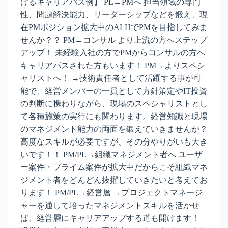
けるキャリアパス例】 PL→PMへ 担当領域の専門
性、問題解決能力、リーダーシップなどを鍛え、現
在PMポジション拡大中のALHでPMを目指してみま
せんか？？ PM→コンサル より上流の方へステップ
アップ！ 未経験入社の方でPMからコンサルの方へ
キャリアパスされた方もいます！ PM→よりスペシ
ャリストへ！ →技術責任者として活躍する事が可
能で、経営メンバーの一員として方針策定やIT投資
の判断に携わりながら、現場のスペシャリストとし
て各種施策の実行にも関わります。経営知識と現場
のマネジメント能力の両面を鍛えていきませんか？
高度なスキルが必要ですが、その分やりがいも大き
いです！！ PM/PL→組織マネジメント者へ ユーザ
ー案件・プライム案件が拡大中だからこそ組織マネ
ジメント者をどんどん抜擢していきたいと考えてお
ります！ PM/PL→経営層 →プロジェクトマネージ
ャーを通して培ったマネジメントスキルを活かせ
ば、経営層にキャリアアップする道も開けます！