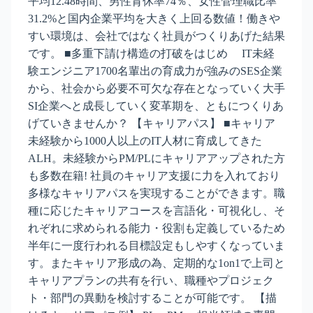
平均12.48時間、男性育休率74％、女性管理職比率
31.2%と国内企業平均を大きく上回る数値！働きや
すい環境は、会社ではなく社員がつくりあげた結果
です。 ■多重下請け構造の打破をはじめ IT未経
験エンジニア1700名輩出の育成力が強みのSES企業
から、社会から必要不可欠な存在となっていく大手
SI企業へと成長していく変革期を、ともにつくりあ
げていきませんか？ 【キャリアパス】 ■キャリア
未経験から1000人以上のIT人材に育成してきた
ALH。未経験からPM/PLにキャリアアップされた方
も多数在籍! 社員のキャリア支援に力を入れており
多様なキャリアパスを実現することができます。職
種に応じたキャリアコースを言語化・可視化し、そ
れぞれに求められる能力・役割も定義しているため
半年に一度行われる目標設定もしやすくなっていま
す。またキャリア形成の為、定期的な1on1で上司と
キャリアプランの共有を行い、職種やプロジェク
ト・部門の異動を検討することが可能です。 【描