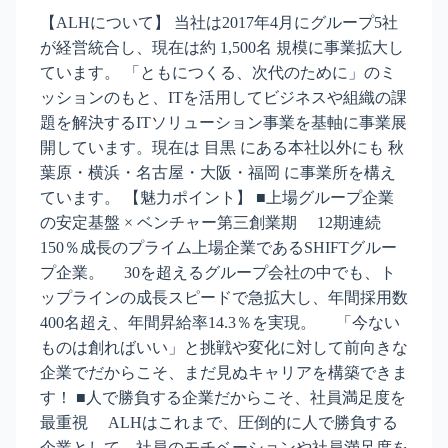
【ALHについて】 当社は2017年4月にグループ5社
が経営統合し、現在は約 1,500名 規模に事業拡大し
ています。 「ともにつくる、次代のために」のミ
ッションのもと、ITを活用してビジネスや組織の課
題を解決するITソリューション事業を基軸に事業展
開しています。現在は 目黒 にある本社以外にも 秋
葉原・横浜・名古屋・大阪・福岡 に事業所を構え
ています。 【魅力ポイント】 ■上場グループ企業
の安定基盤 × ベンチャー第三創業期 12期連続
150％成長のプライム上場企業であるSHIFTグルー
プ企業。 30を超えるグループ会社の中でも、ト
ップラインの成長スピードで急拡大し、年間採用数
400名超え、年間昇給率14.3％を実現。 「今ない
ものは創ればいい」と挑戦や変化に対して前向きな
企業でだからこそ、まだ見ぬキャリアを構築できま
す！ ■人で勝負する企業だからこそ、社員満足度を
最重視 ALHはこれまで、圧倒的に人で勝負する
企業として、社員のモチベーションや社員満足度を