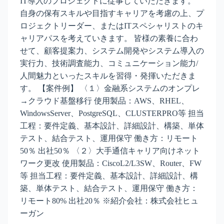
IT導入のプロジェクトに従事していただきます。
自身の保有スキルや目指すキャリアを考慮の上、プ
ロジェクトリーダー、またはITスペシャリストのキ
ャリアパスを考えていきます。 皆様の素養に合わ
せて、顧客提案力、システム開発やシステム導入の
実行力、技術調査能力、コミュニケーション能力/
人間魅力といったスキルを習得・発揮いただきま
す。 【案件例】 〈１〉金融系システムのオンプレ
→クラウド基盤移行 使用製品：AWS、RHEL、
WindowsServer、PostgreSQL、CLUSTERPRO等 担当
工程：要件定義、基本設計、詳細設計、構築、単体
テスト、結合テスト、運用保守 働き方：リモート
50％ 出社50％ 〈２〉大手通信キャリア向けネット
ワーク更改 使用製品：CiscoL2/L3SW、Router、FW
等 担当工程：要件定義、基本設計、詳細設計、構
築、単体テスト、結合テスト、運用保守 働き方：
リモート80% 出社20％ ※紹介会社：株式会社ヒュ
ーガン